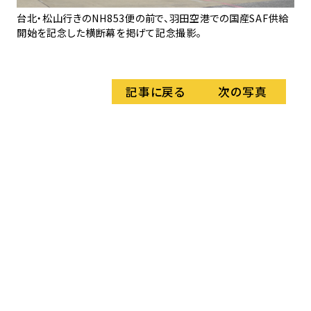
台北・松山行きのNH853便の前で、羽田空港での国産SAF供給
日
開始を記念した横断幕を掲げて記念撮影。
況や
記事に戻る
次の写真