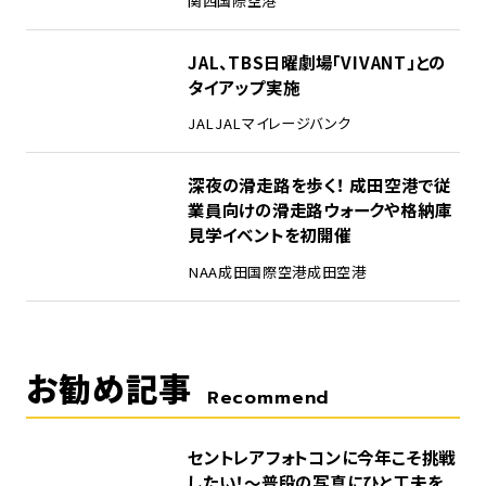
関西国際空港
4
JAL、TBS日曜劇場「VIVANT」との
タイアップ実施
JAL
JALマイレージバンク
5
深夜の滑走路を歩く！ 成田空港で従
業員向けの滑走路ウォークや格納庫
見学イベントを初開催
NAA
成田国際空港
成田空港
お勧め記事
Recommend
セントレアフォトコンに今年こそ挑戦
したい！～普段の写真にひと工夫を