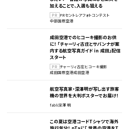
加えることで、入選も狙える
PR
PR
セントレア
フォトコンテスト
中部国際空港
成田空港でのヒコーキ撮影のお供
に！ 「チャーリィ古庄とサバンナが案
内する航空写真ガイド in 成田」配信
スタート
PR
チャーリィ古庄
ヒコーキ撮影
成田国際空港
成田空港
航空写真家・深澤明が写し出す旅客
機の世界を大判ポスターでお届け！
fabli
深澤 明
この夏は空港コードTシャツで海外
旅行気分！ pTaに「 世界の空港をT