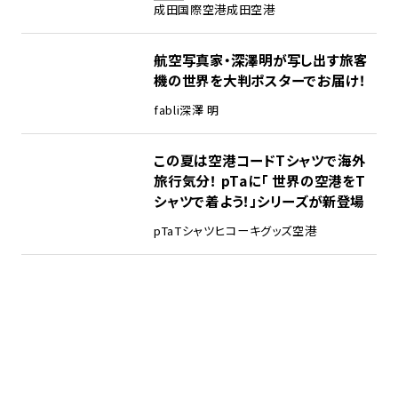
成田国際空港
成田空港
航空写真家・深澤明が写し出す旅客
機の世界を大判ポスターでお届け！
fabli
深澤 明
この夏は空港コードTシャツで海外
旅行気分！ pTaに「 世界の空港をT
シャツで着よう！」シリーズが新登場
pTa
Tシャツ
ヒコーキグッズ
空港