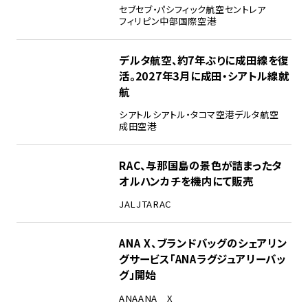
セブ
セブ・パシフィック航空
セントレア
フィリピン
中部国際空港
デルタ航空、約7年ぶりに成田線を復
活。2027年3月に成田・シアトル線就
航
シアトル
シアトル・タコマ空港
デルタ航空
成田空港
RAC、与那国島の景色が詰まったタ
オルハンカチを機内にて販売
JAL
JTA
RAC
ANA X、ブランドバッグのシェアリン
グサービス「ANAラグジュアリーバッ
グ」開始
ANA
ANA X