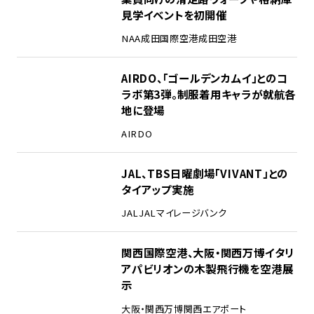
見学イベントを初開催
NAA
成田国際空港
成田空港
3
AIRDO、「ゴールデンカムイ」とのコ
ラボ第3弾。制服着用キャラが就航各
地に登場
AIRDO
4
JAL、TBS日曜劇場「VIVANT」との
タイアップ実施
JAL
JALマイレージバンク
5
関西国際空港、大阪・関西万博イタリ
アパビリオンの木製飛行機を空港展
示
大阪・関西万博
関西エアポート