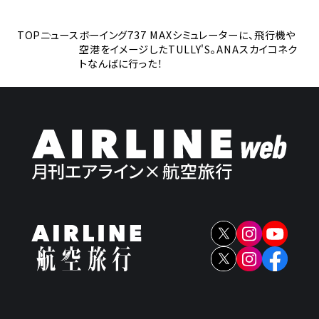
TOP
ニュース
ボーイング737 MAXシミュレーターに、飛行機や
空港をイメージしたTULLY'S。ANAスカイコネク
トなんばに行った！