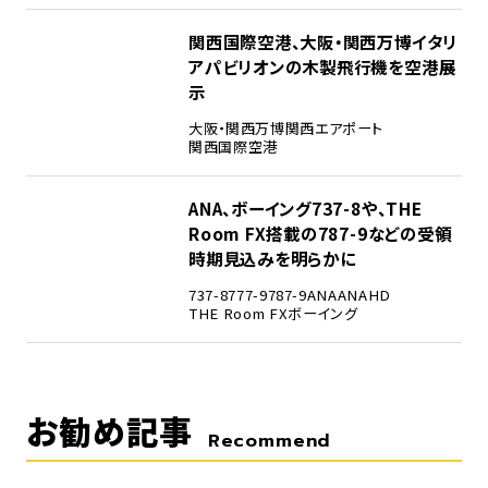
4
関西国際空港、大阪・関西万博イタリ
アパビリオンの木製飛行機を空港展
示
大阪・関西万博
関西エアポート
関西国際空港
5
ANA、ボーイング737-8や、THE
Room FX搭載の787-9などの受領
時期見込みを明らかに
737-8
777-9
787-9
ANA
ANAHD
THE Room FX
ボーイング
お勧め記事
Recommend