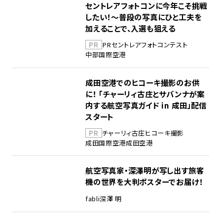
セントレアフォトコンに今年こそ挑戦
したい！～普段の写真にひと工夫を
加えることで、入選も狙える
PR
PR
セントレア
フォトコンテスト
中部国際空港
成田空港でのヒコーキ撮影のお供
に！ 「チャーリィ古庄とサバンナが案
内する航空写真ガイド in 成田」配信
スタート
PR
チャーリィ古庄
ヒコーキ撮影
成田国際空港
成田空港
航空写真家・深澤明が写し出す旅客
機の世界を大判ポスターでお届け！
fabli
深澤 明