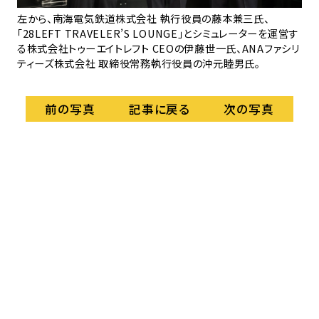
導路
左から、南海電気鉄道株式会社 執行役員の藤本兼三氏、
「A
る
「28LEFT TRAVELER’S LOUNGE」とシミュレーターを運営す
CO
る株式会社トゥーエイトレフト CEOの伊藤世一氏、ANAファシリ
ティーズ株式会社 取締役常務執行役員の沖元睦男氏。
記事に戻る
前の写真
次の写真