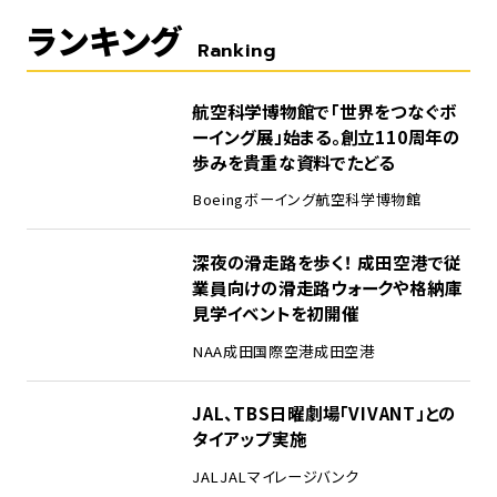
ランキング
Ranking
1
航空科学博物館で「世界をつなぐボ
ーイング展」始まる。創立110周年の
歩みを貴重な資料でたどる
Boeing
ボーイング
航空科学博物館
2
深夜の滑走路を歩く！ 成田空港で従
業員向けの滑走路ウォークや格納庫
見学イベントを初開催
NAA
成田国際空港
成田空港
3
JAL、TBS日曜劇場「VIVANT」との
タイアップ実施
JAL
JALマイレージバンク