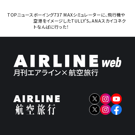
TOP
ニュース
ボーイング737 MAXシミュレーターに、飛行機や
空港をイメージしたTULLY'S。ANAスカイコネク
トなんばに行った！