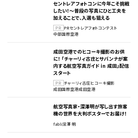
セントレアフォトコンに今年こそ挑戦
したい！～普段の写真にひと工夫を
加えることで、入選も狙える
PR
PR
セントレア
フォトコンテスト
中部国際空港
成田空港でのヒコーキ撮影のお供
に！ 「チャーリィ古庄とサバンナが案
内する航空写真ガイド in 成田」配信
スタート
PR
チャーリィ古庄
ヒコーキ撮影
成田国際空港
成田空港
航空写真家・深澤明が写し出す旅客
機の世界を大判ポスターでお届け！
fabli
深澤 明