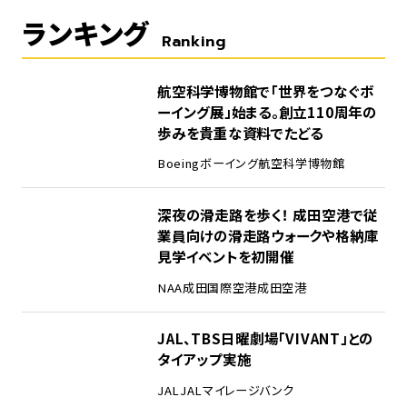
ランキング
Ranking
1
航空科学博物館で「世界をつなぐボ
ーイング展」始まる。創立110周年の
歩みを貴重な資料でたどる
Boeing
ボーイング
航空科学博物館
2
深夜の滑走路を歩く！ 成田空港で従
業員向けの滑走路ウォークや格納庫
見学イベントを初開催
NAA
成田国際空港
成田空港
3
JAL、TBS日曜劇場「VIVANT」との
タイアップ実施
JAL
JALマイレージバンク