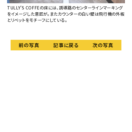
AX
TULLY’S COFFEの床には、誘導路のセンターラインマーキング
A
なが
をイメージした意匠が。またカウンターの白い壁は飛行機の外板
とリベットをモチーフにしている。
記事に戻る
前の写真
次の写真