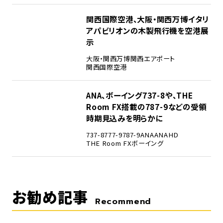
4
関西国際空港、大阪・関西万博イタリ
アパビリオンの木製飛行機を空港展
示
大阪・関西万博
関西エアポート
関西国際空港
5
ANA、ボーイング737-8や、THE
Room FX搭載の787-9などの受領
時期見込みを明らかに
737-8
777-9
787-9
ANA
ANAHD
THE Room FX
ボーイング
お勧め記事
Recommend