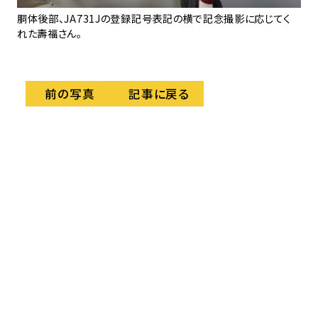
いな
胴体後部、JA731Jの登録記号表記の横で記念撮影に応じてく
。
れた壽福さん。
記事に戻る
前の写真