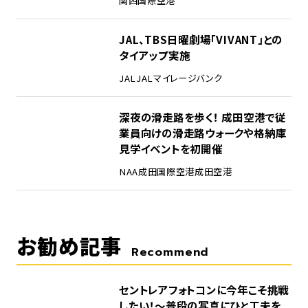
関西国際空港
4
JAL、TBS日曜劇場「VIVANT」との
タイアップ実施
JAL
JALマイレージバンク
5
深夜の滑走路を歩く！ 成田空港で従
業員向けの滑走路ウォークや格納庫
見学イベントを初開催
NAA
成田国際空港
成田空港
お勧め記事
Recommend
セントレアフォトコンに今年こそ挑戦
したい！～普段の写真にひと工夫を