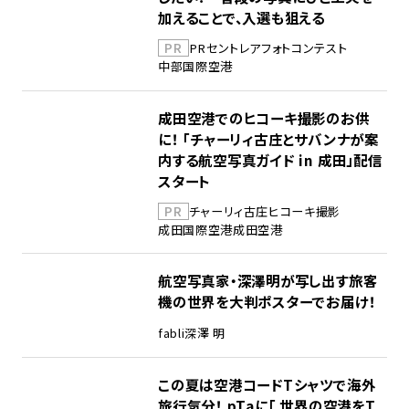
加えることで、入選も狙える
PR
PR
セントレア
フォトコンテスト
中部国際空港
成田空港でのヒコーキ撮影のお供
に！ 「チャーリィ古庄とサバンナが案
内する航空写真ガイド in 成田」配信
スタート
PR
チャーリィ古庄
ヒコーキ撮影
成田国際空港
成田空港
航空写真家・深澤明が写し出す旅客
機の世界を大判ポスターでお届け！
fabli
深澤 明
この夏は空港コードTシャツで海外
旅行気分！ pTaに「 世界の空港をT