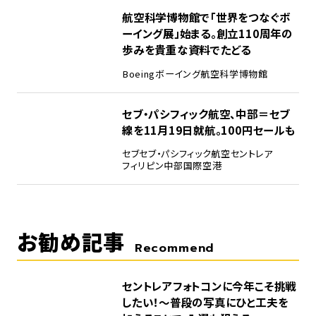
4
航空科学博物館で「世界をつなぐボ
ーイング展」始まる。創立110周年の
歩みを貴重な資料でたどる
Boeing
ボーイング
航空科学博物館
5
セブ・パシフィック航空、中部＝セブ
線を11月19日就航。100円セールも
セブ
セブ・パシフィック航空
セントレア
フィリピン
中部国際空港
お勧め記事
Recommend
セントレアフォトコンに今年こそ挑戦
したい！～普段の写真にひと工夫を