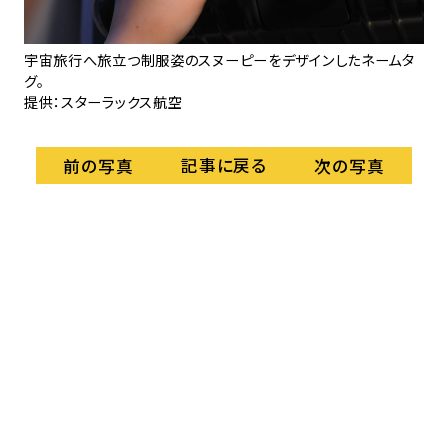
紙
提
宇宙旅行へ旅立つ制服姿のスヌーピーをデザインしたネームタ
グ。
提供：スターラックス航空
記事に戻る
前の写真
次の写真