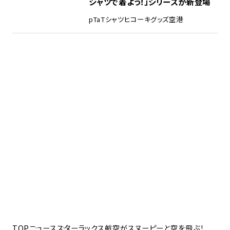
シャツで着よう！」シリーズが新登場
pTa
Tシャツ
ヒコーキグッズ
空港
TOP
ニュース
スターラックス航空がスヌーピーと空を飛ぶ！