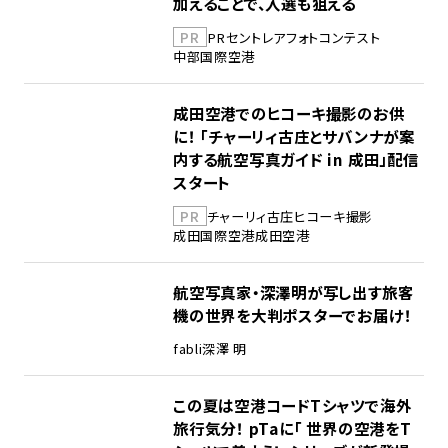
加えることで、入選も狙える
PR
PR
セントレア
フォトコンテスト
中部国際空港
成田空港でのヒコーキ撮影のお供
に！ 「チャーリィ古庄とサバンナが案
内する航空写真ガイド in 成田」配信
スタート
PR
チャーリィ古庄
ヒコーキ撮影
成田国際空港
成田空港
航空写真家・深澤明が写し出す旅客
機の世界を大判ポスターでお届け！
fabli
深澤 明
この夏は空港コードTシャツで海外
旅行気分！ pTaに「 世界の空港をT