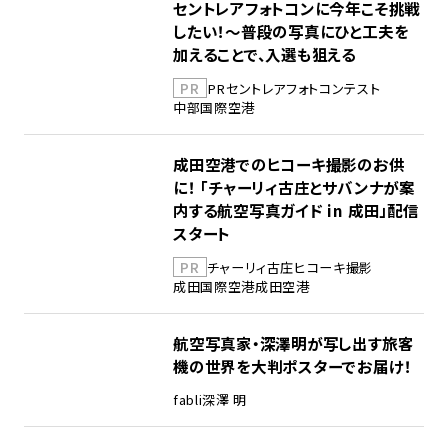
セントレアフォトコンに今年こそ挑戦
したい！～普段の写真にひと工夫を
加えることで、入選も狙える
PR
PR
セントレア
フォトコンテスト
中部国際空港
成田空港でのヒコーキ撮影のお供
に！ 「チャーリィ古庄とサバンナが案
内する航空写真ガイド in 成田」配信
スタート
PR
チャーリィ古庄
ヒコーキ撮影
成田国際空港
成田空港
航空写真家・深澤明が写し出す旅客
機の世界を大判ポスターでお届け！
fabli
深澤 明