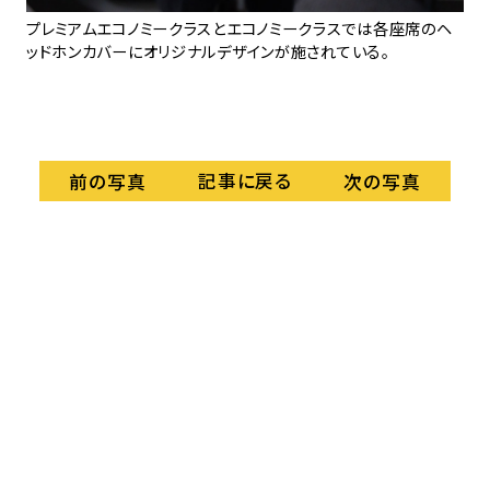
ほか
プレミアムエコノミークラスとエコノミークラスでは各座席のヘ
エ
る所
ッドホンカバーにオリジナルデザインが施されている。
提
記事に戻る
前の写真
次の写真