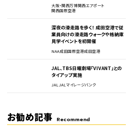
大阪・関西万博
関西エアポート
関西国際空港
4
深夜の滑走路を歩く！ 成田空港で従
業員向けの滑走路ウォークや格納庫
見学イベントを初開催
NAA
成田国際空港
成田空港
5
JAL、TBS日曜劇場「VIVANT」との
タイアップ実施
JAL
JALマイレージバンク
お勧め記事
Recommend