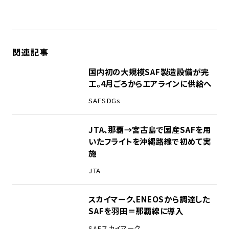
関連記事
国内初の大規模SAF製造設備が完
工。4月ごろからエアラインに供給へ
SAF
SDGs
JTA、那覇→宮古島で国産SAFを用
いたフライトを沖縄路線で初めて実
施
JTA
スカイマーク、ENEOSから調達した
SAFを羽田＝那覇線に導入
SAF
スカイマーク