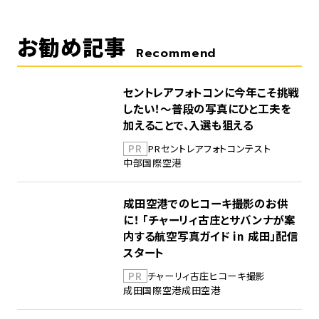
お勧め記事
Recommend
セントレアフォトコンに今年こそ挑戦
したい！～普段の写真にひと工夫を
加えることで、入選も狙える
PR
PR
セントレア
フォトコンテスト
中部国際空港
成田空港でのヒコーキ撮影のお供
に！ 「チャーリィ古庄とサバンナが案
内する航空写真ガイド in 成田」配信
スタート
PR
チャーリィ古庄
ヒコーキ撮影
成田国際空港
成田空港