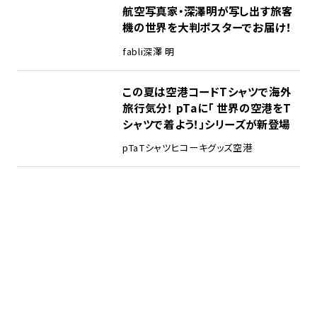
航空写真家・深澤明が写し出す旅客
機の世界を大判ポスターでお届け！
fabli
深澤 明
この夏は空港コードTシャツで海外
旅行気分！ pTaに「 世界の空港をT
シャツで着よう！」シリーズが新登場
pTa
Tシャツ
ヒコーキグッズ
空港