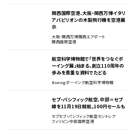
3
関西国際空港、大阪・関西万博イタリ
アパビリオンの木製飛行機を空港展
示
大阪・関西万博
関西エアポート
関西国際空港
4
航空科学博物館で「世界をつなぐボ
ーイング展」始まる。創立110周年の
歩みを貴重な資料でたどる
Boeing
ボーイング
航空科学博物館
5
セブ・パシフィック航空、中部＝セブ
線を11月19日就航。100円セールも
セブ
セブ・パシフィック航空
セントレア
フィリピン
中部国際空港