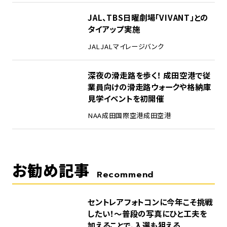
4
JAL、TBS日曜劇場「VIVANT」との
タイアップ実施
JAL
JALマイレージバンク
5
深夜の滑走路を歩く！ 成田空港で従
業員向けの滑走路ウォークや格納庫
見学イベントを初開催
NAA
成田国際空港
成田空港
お勧め記事
Recommend
セントレアフォトコンに今年こそ挑戦
したい！～普段の写真にひと工夫を
加えることで、入選も狙える