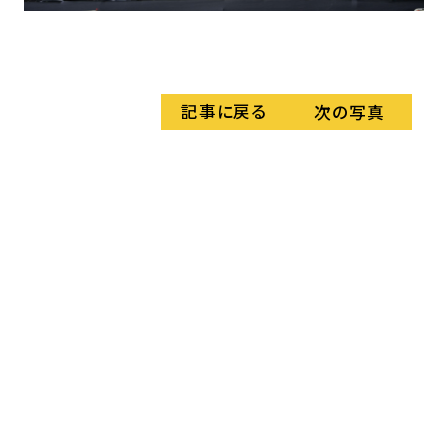
丸
﨑 
記事に戻る
次の写真