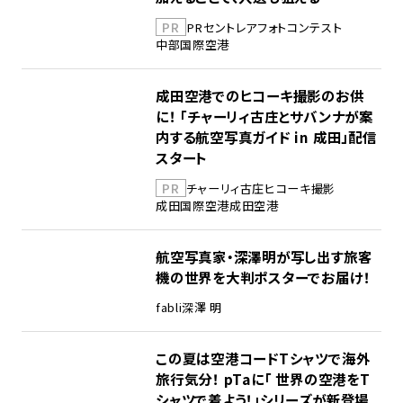
PR
PR
セントレア
フォトコンテスト
中部国際空港
成田空港でのヒコーキ撮影のお供
に！ 「チャーリィ古庄とサバンナが案
内する航空写真ガイド in 成田」配信
スタート
PR
チャーリィ古庄
ヒコーキ撮影
成田国際空港
成田空港
航空写真家・深澤明が写し出す旅客
機の世界を大判ポスターでお届け！
fabli
深澤 明
この夏は空港コードTシャツで海外
旅行気分！ pTaに「 世界の空港をT
シャツで着よう！」シリーズが新登場