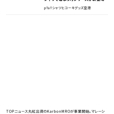
pTa
Tシャツ
ヒコーキグッズ
空港
TOP
ニュース
丸紅出資のKarbonMROが事業開始。マレーシ