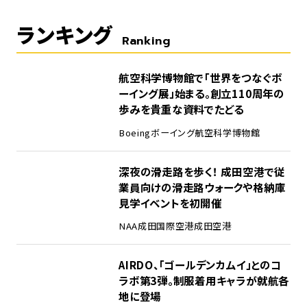
ランキング
Ranking
1
航空科学博物館で「世界をつなぐボ
ーイング展」始まる。創立110周年の
歩みを貴重な資料でたどる
Boeing
ボーイング
航空科学博物館
2
深夜の滑走路を歩く！ 成田空港で従
業員向けの滑走路ウォークや格納庫
見学イベントを初開催
NAA
成田国際空港
成田空港
3
AIRDO、「ゴールデンカムイ」とのコ
ラボ第3弾。制服着用キャラが就航各
地に登場