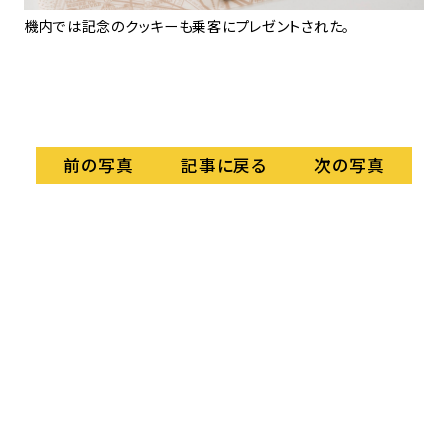
機内では記念のクッキーも乗客にプレゼントされた。
フ
ー
記事に戻る
前の写真
次の写真