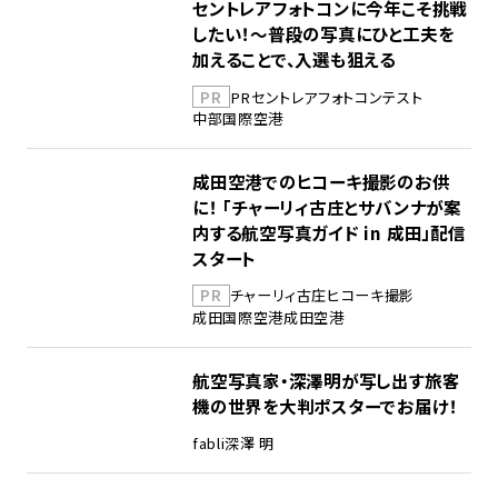
セントレアフォトコンに今年こそ挑戦
したい！～普段の写真にひと工夫を
加えることで、入選も狙える
PR
PR
セントレア
フォトコンテスト
中部国際空港
成田空港でのヒコーキ撮影のお供
に！ 「チャーリィ古庄とサバンナが案
内する航空写真ガイド in 成田」配信
スタート
PR
チャーリィ古庄
ヒコーキ撮影
成田国際空港
成田空港
航空写真家・深澤明が写し出す旅客
機の世界を大判ポスターでお届け！
fabli
深澤 明