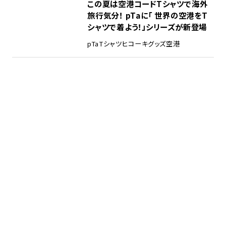
この夏は空港コードTシャツで海外
旅行気分！ pTaに「 世界の空港をT
シャツで着よう！」シリーズが新登場
pTa
Tシャツ
ヒコーキグッズ
空港