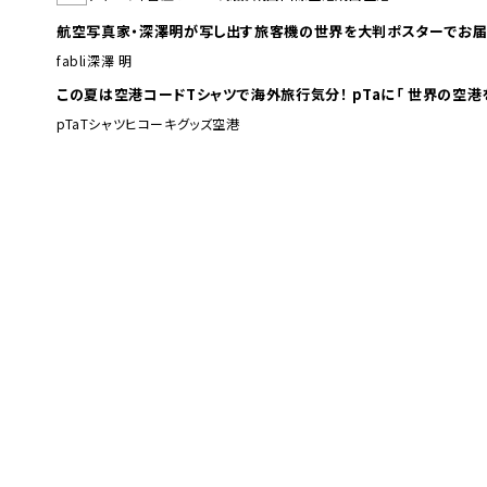
航空写真家・深澤明が写し出す旅客機の世界を大判ポスターでお届
fabli
深澤 明
この夏は空港コードTシャツで海外旅行
pTa
Tシャツ
ヒコーキグッズ
空港