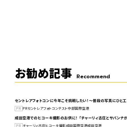
お勧め記事
Recommend
セントレアフォトコンに今年こそ挑戦したい！～普段の写真にひと工
PR
PR
セントレア
フォトコンテスト
中部国際空港
成田空港でのヒコーキ撮影のお供に！ 「チャーリィ古庄とサバンナが
PR
チャーリィ古庄
ヒコーキ撮影
成田国際空港
成田空港