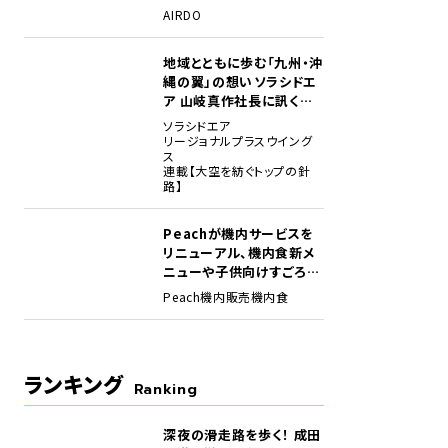
場
AIRDO
地域とともに歩む「九州・沖
縄の翼」の想い――ソラシドエ
ア 山岐真作社長に訊く就
任1年の手応え
ソラシドエア
リージョナルプラスウイング
ス
連載【大空を紡ぐトップの針
路】
のネックストラップとフライトタグ。
Peachが機内サービスを
リニューアル、機内食新メ
ニューや子供向けすごろく
など
Peach
機内販売
機内食
ランキング
Ranking
深夜の滑走路を歩く！ 成田
1