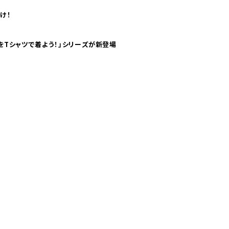
け！
気分！ pTaに「 世界の空港をTシャツで着よう！」シリーズが新登場