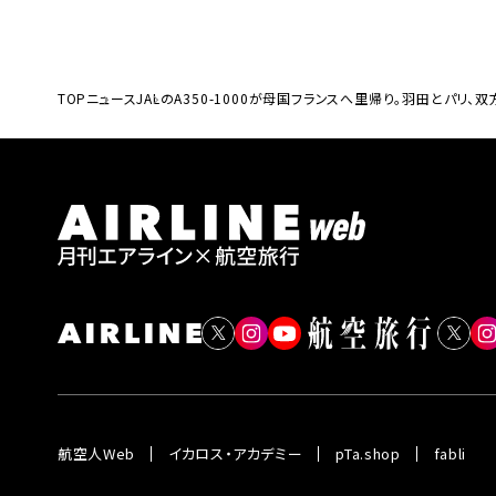
TOP
ニュース
JALのA350-1000が母国フランスへ里帰り。羽田とパリ、
航空人Web
イカロス・アカデミー
pTa.shop
fabli