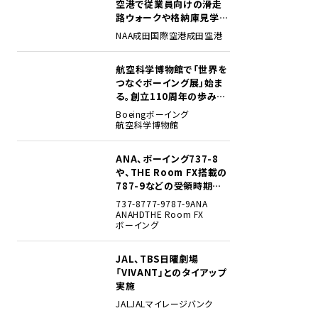
空港で従業員向けの滑走
路ウォークや格納庫見学イ
ベントを初開催
NAA
成田国際空港
成田空港
航空科学博物館で「世界を
2
つなぐボーイング展」始ま
る。創立110周年の歩みを
貴重な資料でたどる
Boeing
ボーイング
航空科学博物館
ANA、ボーイング737-8
3
や、THE Room FX搭載の
787-9などの受領時期見
込みを明らかに
737-8
777-9
787-9
ANA
ANAHD
THE Room FX
ボーイング
JAL、TBS日曜劇場
4
「VIVANT」とのタイアップ
実施
JAL
JALマイレージバンク