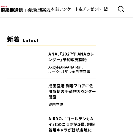
本誌アンケート&プレゼント
最新刊案内
新着
Latest
ANA、「2027年 ANAカレ
ンダー」予約販売開始
A-style
ANA
ANA Mall
ルーク・オザワ
全日空商事
成田空港 到着フロアに佐
川急便の手荷物カウンター
開設
成田空港
AIRDO、「ゴールデンカム
イ」とのコラボ第3弾。制服
着用キャラが就航各地に登