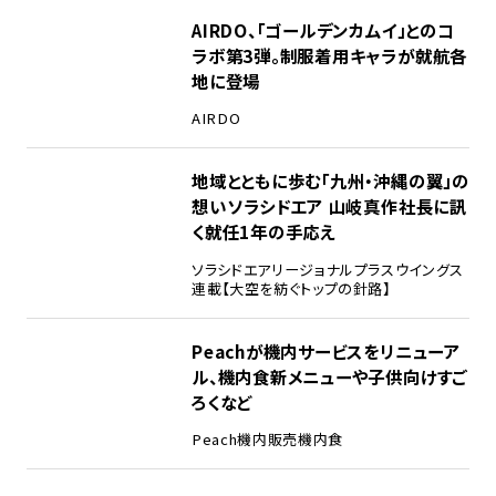
AIRDO、「ゴールデンカムイ」とのコ
ラボ第3弾。制服着用キャラが就航各
地に登場
AIRDO
地域とともに歩む「九州・沖縄の翼」の
想い――ソラシドエア 山岐真作社長に訊
く就任1年の手応え
ソラシドエア
リージョナルプラスウイングス
連載【大空を紡ぐトップの針路】
Peachが機内サービスをリニューア
ル、機内食新メニューや子供向けすご
ろくなど
Peach
機内販売
機内食