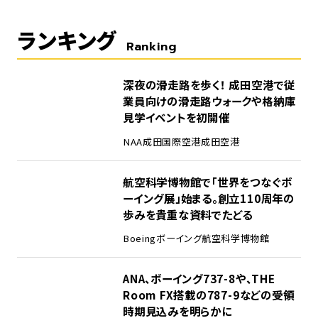
ランキング
Ranking
1
深夜の滑走路を歩く！ 成田空港で従
業員向けの滑走路ウォークや格納庫
見学イベントを初開催
NAA
成田国際空港
成田空港
2
航空科学博物館で「世界をつなぐボ
ーイング展」始まる。創立110周年の
歩みを貴重な資料でたどる
Boeing
ボーイング
航空科学博物館
3
ANA、ボーイング737-8や、THE
Room FX搭載の787-9などの受領
時期見込みを明らかに