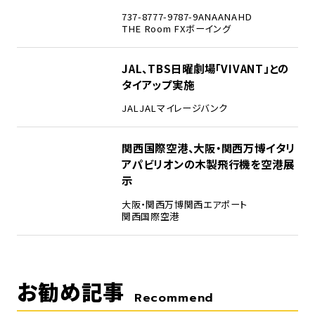
737-8
777-9
787-9
ANA
ANAHD
THE Room FX
ボーイング
4
JAL、TBS日曜劇場「VIVANT」との
タイアップ実施
JAL
JALマイレージバンク
5
関西国際空港、大阪・関西万博イタリ
アパビリオンの木製飛行機を空港展
示
大阪・関西万博
関西エアポート
関西国際空港
お勧め記事
Recommend