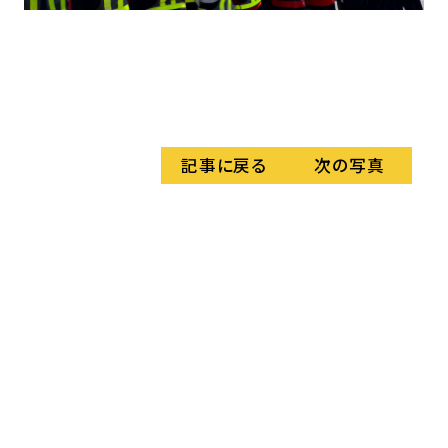
この
番に
便（
（J
記事に戻る
次の写真