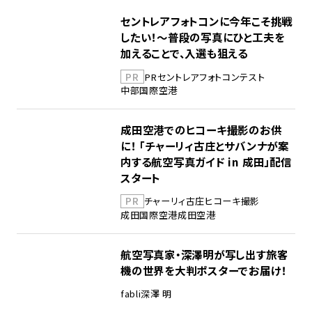
セントレアフォトコンに今年こそ挑戦
したい！～普段の写真にひと工夫を
加えることで、入選も狙える
PR
PR
セントレア
フォトコンテスト
中部国際空港
成田空港でのヒコーキ撮影のお供
に！ 「チャーリィ古庄とサバンナが案
内する航空写真ガイド in 成田」配信
スタート
PR
チャーリィ古庄
ヒコーキ撮影
成田国際空港
成田空港
航空写真家・深澤明が写し出す旅客
機の世界を大判ポスターでお届け！
fabli
深澤 明