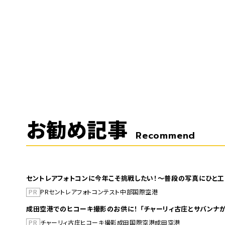
お勧め記事
Recommend
セントレアフォトコンに今年こそ挑戦したい！～普段の写真にひと工
PR
PR
セントレア
フォトコンテスト
中部国際空港
成田空港でのヒコーキ撮影のお供に！ 「チャーリィ古庄とサバンナが
PR
チャーリィ古庄
ヒコーキ撮影
成田国際空港
成田空港