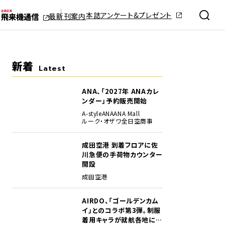
本誌アンケート&プレゼント
最新刊案内
新着
Latest
ANA、「2027年 ANAカレ
ンダー」予約販売開始
A-style
ANA
ANA Mall
ルーク・オザワ
全日空商事
成田空港 到着フロアに佐
川急便の手荷物カウンター
開設
成田空港
AIRDO、「ゴールデンカム
イ」とのコラボ第3弾。制服
着用キャラが就航各地に登