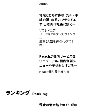
場
AIRDO
地域とともに歩む「九州・沖
縄の翼」の想い――ソラシドエ
ア 山岐真作社長に訊く就
任1年の手応え
ソラシドエア
リージョナルプラスウイング
ス
連載【大空を紡ぐトップの針
路】
Peachが機内サービスを
リニューアル、機内食新メ
ニューや子供向けすごろく
など
Peach
機内販売
機内食
ランキング
Ranking
深夜の滑走路を歩く！ 成田
1