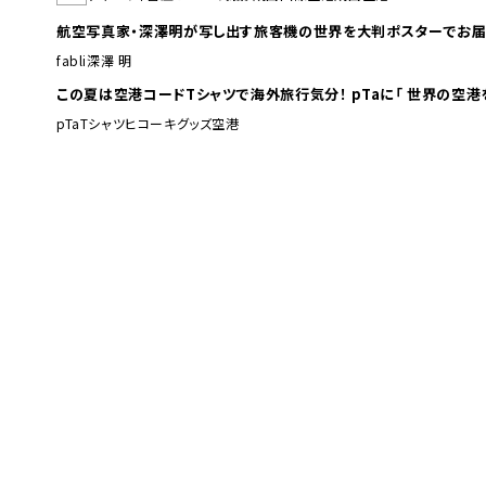
航空写真家・深澤明が写し出す旅客機の世界を大判ポスターでお届
fabli
深澤 明
この夏は空港コードTシャツで海外旅行
pTa
Tシャツ
ヒコーキグッズ
空港