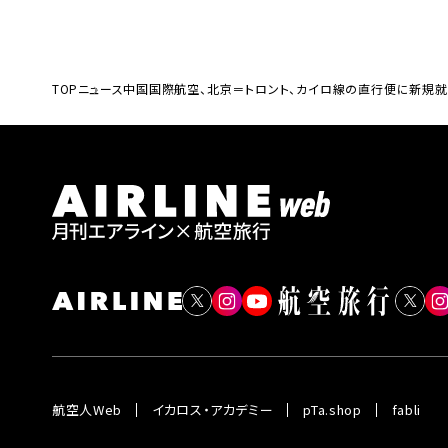
TOP
ニュース
中国国際航空、北京＝トロント、カイロ線の直行便に新規
航空人Web
イカロス・アカデミー
pTa.shop
fabli