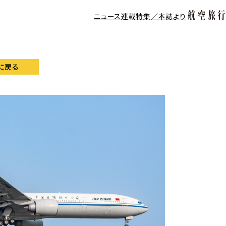
ニュース
連載
特集／本誌より
に戻る