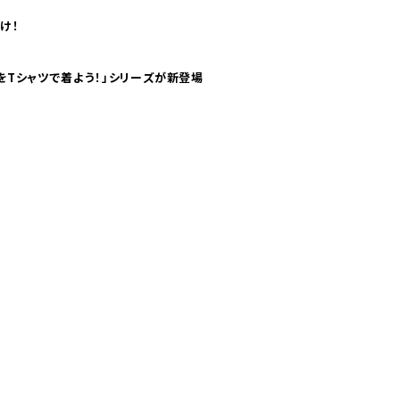
け！
気分！ pTaに「 世界の空港をTシャツで着よう！」シリーズが新登場