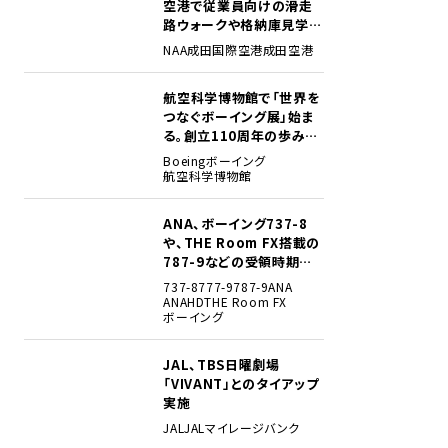
空港で従業員向けの滑走
路ウォークや格納庫見学イ
ベントを初開催
NAA
成田国際空港
成田空港
航空科学博物館で「世界を
2
つなぐボーイング展」始ま
る。創立110周年の歩みを
貴重な資料でたどる
Boeing
ボーイング
航空科学博物館
ANA、ボーイング737-8
3
や、THE Room FX搭載の
787-9などの受領時期見
込みを明らかに
737-8
777-9
787-9
ANA
ANAHD
THE Room FX
ボーイング
JAL、TBS日曜劇場
4
「VIVANT」とのタイアップ
実施
JAL
JALマイレージバンク