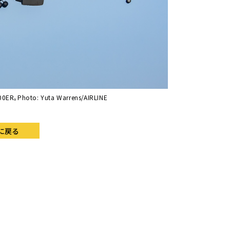
to: Yuta Warrens/AIRLINE
に戻る