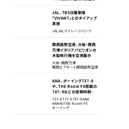
JAL、TBS日曜劇場
3
「VIVANT」とのタイアップ
実施
JAL
JALマイレージバンク
関西国際空港、大阪・関西
4
万博イタリアパビリオンの
木製飛行機を空港展示
大阪・関西万博
関西エアポート
関西国際空港
ANA、ボーイング737-8
5
や、THE Room FX搭載の
787-9などの受領時期見
込みを明らかに
737-8
777-9
787-9
ANA
ANAHD
THE Room FX
ボーイング