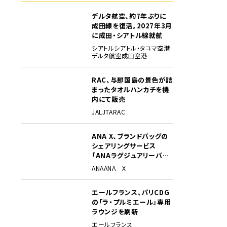
デルタ航空、約7年ぶりに
成田線を復活。2027年3月
に成田・シアトル線就航
シアトル
シアトル・タコマ空港
デルタ航空
成田空港
RAC、与那国島の景色が詰
まったタオルハンカチを機
内にて販売
JAL
JTA
RAC
ANA X、ブランドバッグの
シェアリングサービス
「ANAラグジュアリーバッ
グ」開始
ANA
ANA X
エールフランス、パリCDG
の「ラ・プルミエール」専用
ラウンジを刷新
エールフランス