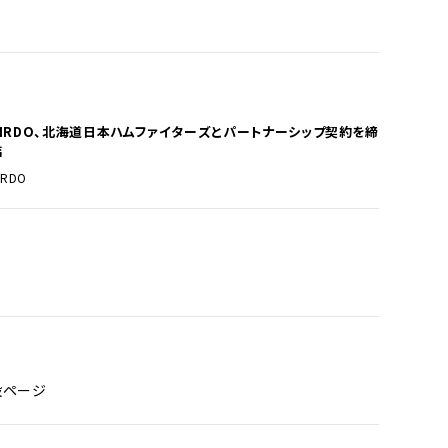
AIRDO、北海道日本ハムファイターズとパートナーシップ契約を締
結
IRDO
設ページ