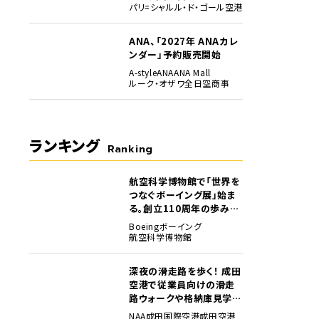
パリ=シャルル・ド・ゴール空港
ANA、「2027年 ANAカレ
ンダー」予約販売開始
A-style
ANA
ANA Mall
ルーク・オザワ
全日空商事
ランキング
Ranking
航空科学博物館で「世界を
1
つなぐボーイング展」始ま
る。創立110周年の歩みを
貴重な資料でたどる
Boeing
ボーイング
航空科学博物館
深夜の滑走路を歩く！ 成田
2
空港で従業員向けの滑走
路ウォークや格納庫見学イ
ベントを初開催
NAA
成田国際空港
成田空港