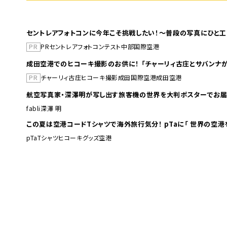
セントレアフォトコンに今年こそ挑戦したい！～普段の写真にひと工
PR
PR
セントレア
フォトコンテスト
中部国際空港
成田空港でのヒコーキ撮影のお供に！ 「チャーリィ古庄とサバンナが
PR
チャーリィ古庄
ヒコーキ撮影
成田国際空港
成田空港
航空写真家・深澤明が写し出す旅客機の世界を大判ポスターでお届
fabli
深澤 明
この夏は空港コードTシャツで海外旅行
pTa
Tシャツ
ヒコーキグッズ
空港