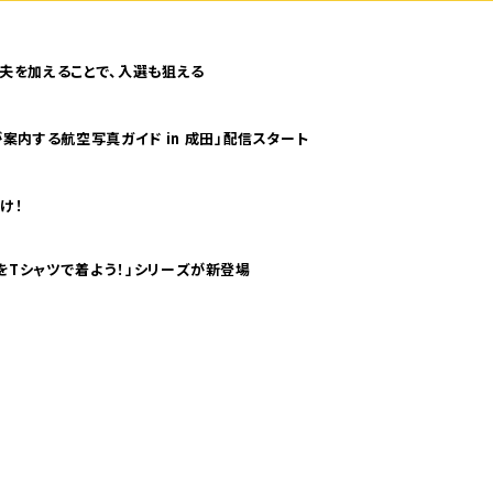
夫を加えることで、入選も狙える
案内する航空写真ガイド in 成田」配信スタート
け！
気分！ pTaに「 世界の空港をTシャツで着よう！」シリーズが新登場