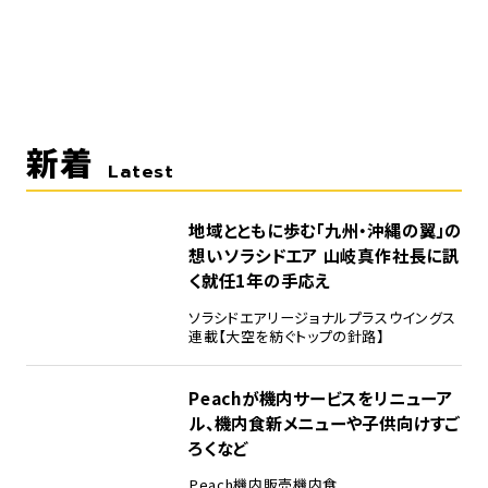
新着
Latest
地域とともに歩む「九州・沖縄の翼」の
想い――ソラシドエア 山岐真作社長に訊
く就任1年の手応え
ソラシドエア
リージョナルプラスウイングス
連載【大空を紡ぐトップの針路】
Peachが機内サービスをリニューア
ル、機内食新メニューや子供向けすご
ろくなど
Peach
機内販売
機内食