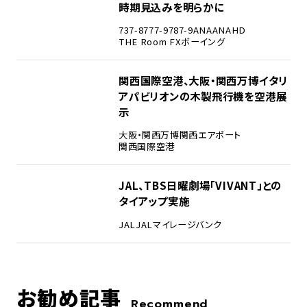
時期見込みを明らかに
737-8
777-9
787-9
ANA
ANAHD
THE Room FX
ボーイング
4
関西国際空港、大阪・関西万博イタリ
アパビリオンの木製飛行機を空港展
示
大阪・関西万博
関西エアポート
関西国際空港
5
JAL、TBS日曜劇場「VIVANT」との
タイアップ実施
JAL
JALマイレージバンク
お勧め記事
Recommend