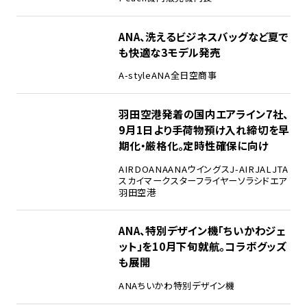
ANA、洗えるビジネスバッグなど夏で
も快適な3モデル発売
A-style
ANA
全日空商事
羽田空港発着の国内エアライン7社、
9月1日より手荷物預け入れ締切を早
期化・厳格化。定時性確保に向け
AIRDO
ANA
ANAウイングス
J-AIR
JAL
JTA
スカイマーク
スターフライヤー
ソラシドエア
羽田空港
ANA、特別デザイン機「ちいかわジェ
ット」を10月下旬就航。コラボグッズ
も展開
ANA
ちいかわ
特別デザイン機