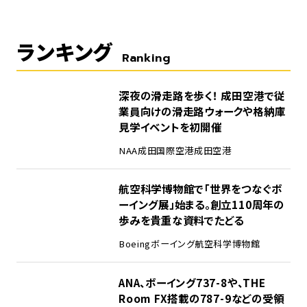
ランキング
Ranking
1
深夜の滑走路を歩く！ 成田空港で従
業員向けの滑走路ウォークや格納庫
見学イベントを初開催
NAA
成田国際空港
成田空港
2
航空科学博物館で「世界をつなぐボ
ーイング展」始まる。創立110周年の
歩みを貴重な資料でたどる
Boeing
ボーイング
航空科学博物館
3
ANA、ボーイング737-8や、THE
Room FX搭載の787-9などの受領