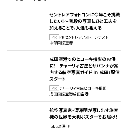
セントレアフォトコンに今年こそ挑戦
したい！～普段の写真にひと工夫を
加えることで、入選も狙える
PR
PR
セントレア
フォトコンテスト
中部国際空港
成田空港でのヒコーキ撮影のお供
に！ 「チャーリィ古庄とサバンナが案
内する航空写真ガイド in 成田」配信
スタート
PR
チャーリィ古庄
ヒコーキ撮影
成田国際空港
成田空港
航空写真家・深澤明が写し出す旅客
機の世界を大判ポスターでお届け！
fabli
深澤 明