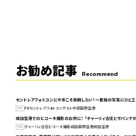
お勧め記事
Recommend
セントレアフォトコンに今年こそ挑戦したい！～普段の写真にひと工
PR
PR
セントレア
フォトコンテスト
中部国際空港
成田空港でのヒコーキ撮影のお供に！ 「チャーリィ古庄とサバンナが
PR
チャーリィ古庄
ヒコーキ撮影
成田国際空港
成田空港