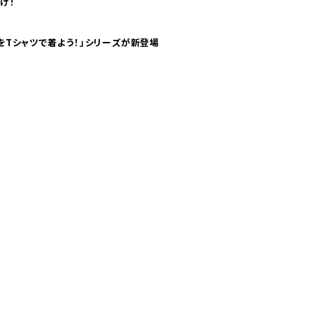
け！
気分！ pTaに「 世界の空港をTシャツで着よう！」シリーズが新登場