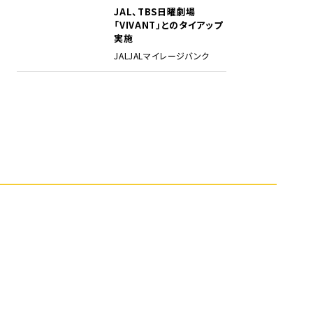
JAL、TBS日曜劇場
5
「VIVANT」とのタイアップ
実施
JAL
JALマイレージバンク