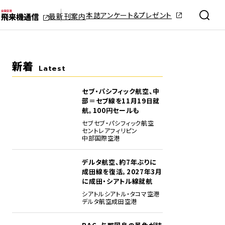
本誌アンケート&プレゼント
最新刊案内
新着
Latest
セブ・パシフィック航空、中
部＝セブ線を11月19日就
航。100円セールも
セブ
セブ・パシフィック航空
セントレア
フィリピン
中部国際空港
デルタ航空、約7年ぶりに
成田線を復活。2027年3月
に成田・シアトル線就航
シアトル
シアトル・タコマ空港
デルタ航空
成田空港