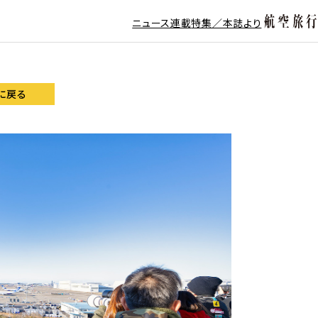
ニュース
連載
特集／本誌より
に戻る