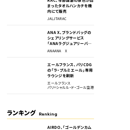
RAC、与那国島の景色が詰
まったタオルハンカチを機
内にて販売
JAL
JTA
RAC
ANA X、ブランドバッグの
シェアリングサービス
「ANAラグジュアリーバッ
グ」開始
ANA
ANA X
陸してゆくヒコーキを狙う参加者たち。屋上での撮影会は限定15名のレア体験だ（
エールフランス、パリCDG
の「ラ・プルミエール」専用
ラウンジを刷新
エールフランス
パリ=シャルル・ド・ゴール空港
ランキング
Ranking
AIRDO、「ゴールデンカム
1