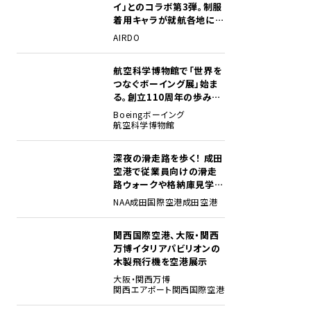
イ」とのコラボ第3弾。制服
着用キャラが就航各地に登
場
AIRDO
航空科学博物館で「世界を
2
つなぐボーイング展」始ま
る。創立110周年の歩みを
貴重な資料でたどる
Boeing
ボーイング
航空科学博物館
深夜の滑走路を歩く！ 成田
3
空港で従業員向けの滑走
路ウォークや格納庫見学イ
ベントを初開催
NAA
成田国際空港
成田空港
関西国際空港、大阪・関西
4
万博イタリアパビリオンの
木製飛行機を空港展示
大阪・関西万博
関西エアポート
関西国際空港