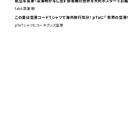
航空写真家・深澤明が写し出す旅客機の世界を大判ポスターでお届
fabli
深澤 明
この夏は空港コードTシャツで海外旅行
pTa
Tシャツ
ヒコーキグッズ
空港