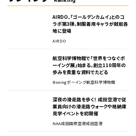
Ranking
1
AIRDO、「ゴールデンカムイ」とのコ
ラボ第3弾。制服着用キャラが就航各
地に登場
AIRDO
2
航空科学博物館で「世界をつなぐボ
ーイング展」始まる。創立110周年の
歩みを貴重な資料でたどる
Boeing
ボーイング
航空科学博物館
3
深夜の滑走路を歩く！ 成田空港で従
業員向けの滑走路ウォークや格納庫
見学イベントを初開催
NAA
成田国際空港
成田空港