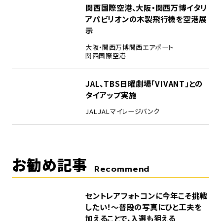
4
関西国際空港、大阪・関西万博イタリ
アパビリオンの木製飛行機を空港展
示
大阪・関西万博
関西エアポート
関西国際空港
5
JAL、TBS日曜劇場「VIVANT」との
タイアップ実施
JAL
JALマイレージバンク
お勧め記事
Recommend
セントレアフォトコンに今年こそ挑戦
したい！～普段の写真にひと工夫を
加えることで、入選も狙える