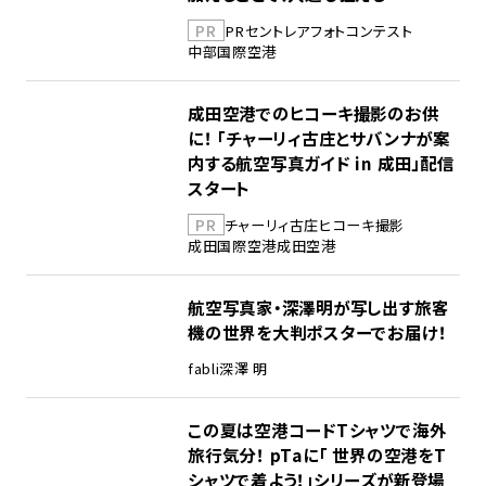
PR
PR
セントレア
フォトコンテスト
中部国際空港
成田空港でのヒコーキ撮影のお供
に！ 「チャーリィ古庄とサバンナが案
内する航空写真ガイド in 成田」配信
スタート
PR
チャーリィ古庄
ヒコーキ撮影
成田国際空港
成田空港
航空写真家・深澤明が写し出す旅客
機の世界を大判ポスターでお届け！
fabli
深澤 明
この夏は空港コードTシャツで海外
旅行気分！ pTaに「 世界の空港をT
シャツで着よう！」シリーズが新登場