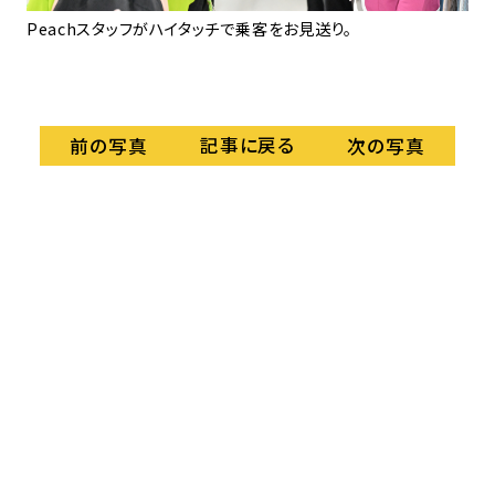
への
Peachスタッフがハイタッチで乗客をお見送り。
初便
員
記事に戻る
前の写真
次の写真