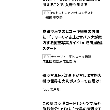
加えることで、入選も狙える
PR
PR
セントレア
フォトコンテスト
中部国際空港
成田空港でのヒコーキ撮影のお供
に！ 「チャーリィ古庄とサバンナが案
内する航空写真ガイド in 成田」配信
スタート
PR
チャーリィ古庄
ヒコーキ撮影
成田国際空港
成田空港
航空写真家・深澤明が写し出す旅客
機の世界を大判ポスターでお届け！
fabli
深澤 明
この夏は空港コードTシャツで海外
旅行気分！ pTaに「 世界の空港をT