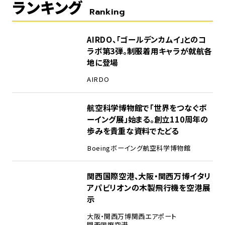
ランキング
Ranking
1
AIRDO、「ゴールデンカムイ」とのコ
ラボ第3弾。制服着用キャラが就航各
地に登場
AIRDO
2
航空科学博物館で「世界をつなぐボ
ーイング展」始まる。創立110周年の
歩みを貴重な資料でたどる
Boeing
ボーイング
航空科学博物館
3
関西国際空港、大阪・関西万博イタリ
アパビリオンの木製飛行機を空港展
示
大阪・関西万博
関西エアポート
関西国際空港