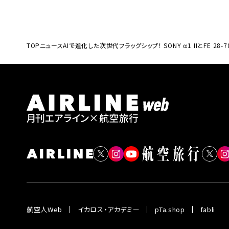
TOP
ニュース
AIで進化した次世代フラッグシップ！ SONY α1 IIとFE 28-
航空人Web
イカロス・アカデミー
pTa.shop
fabli