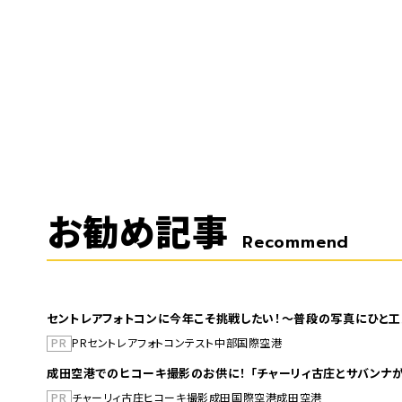
お勧め記事
Recommend
セントレアフォトコンに今年こそ挑戦したい！～普段の写真にひと工
PR
PR
セントレア
フォトコンテスト
中部国際空港
成田空港でのヒコーキ撮影のお供に！ 「チャーリィ古庄とサバンナが
PR
チャーリィ古庄
ヒコーキ撮影
成田国際空港
成田空港