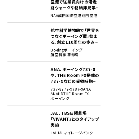
空港で従業員向けの滑走
路ウォークや格納庫見学イ
ベントを初開催
NAA
成田国際空港
成田空港
航空科学博物館で「世界を
2
つなぐボーイング展」始ま
る。創立110周年の歩みを
貴重な資料でたどる
Boeing
ボーイング
航空科学博物館
ANA、ボーイング737-8
3
や、THE Room FX搭載の
787-9などの受領時期見
込みを明らかに
737-8
777-9
787-9
ANA
ANAHD
THE Room FX
ボーイング
JAL、TBS日曜劇場
4
「VIVANT」とのタイアップ
実施
JAL
JALマイレージバンク