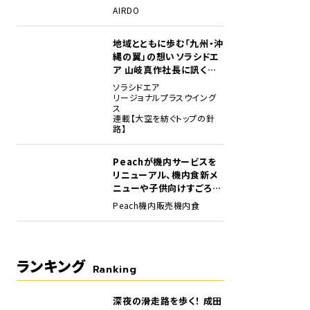
場
AIRDO
地域とともに歩む「九州・沖
縄の翼」の想い――ソラシドエ
ア 山岐真作社長に訊く就
任1年の手応え
ソラシドエア
リージョナルプラスウイング
ス
連載【大空を紡ぐトップの針
路】
NT 2024」の会場内の様子。歴代のαシリーズカメラの展示に加え、「α1 II」や「FE 28-70m
ルやポートレートの撮影をしたり、プリ撮影機能を体感できたりするコーナーが設けら
Peachが機内サービスを
リニューアル、機内食新メ
ニューや子供向けすごろく
など
Peach
機内販売
機内食
ランキング
Ranking
深夜の滑走路を歩く！ 成田
1