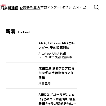
本誌アンケート&プレゼント
最新刊案内
新着
Latest
ANA、「2027年 ANAカレ
ンダー」予約販売開始
A-style
ANA
ANA Mall
ルーク・オザワ
全日空商事
成田空港 到着フロアに佐
川急便の手荷物カウンター
開設
成田空港
AIRDO、「ゴールデンカム
イ」とのコラボ第3弾。制服
着用キャラが就航各地に登