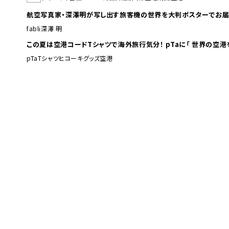
航空写真家・深澤明が写し出す旅客機の世界を大判ポスターでお届
fabli
深澤 明
この夏は空港コードTシャツで海外旅行
pTa
Tシャツ
ヒコーキグッズ
空港