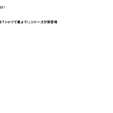
け！
気分！ pTaに「 世界の空港をTシャツで着よう！」シリーズが新登場