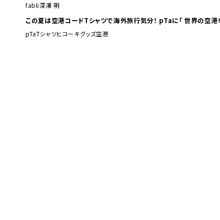
fabli
深澤 明
この夏は空港コードTシャツで海外旅行
pTa
Tシャツ
ヒコーキグッズ
空港