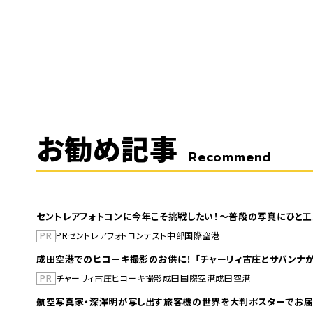
お勧め記事
Recommend
セントレアフォトコンに今年こそ挑戦したい！～普段の写真にひと工
PR
PR
セントレア
フォトコンテスト
中部国際空港
成田空港でのヒコーキ撮影のお供に！ 「チャーリィ古庄とサバンナが
PR
チャーリィ古庄
ヒコーキ撮影
成田国際空港
成田空港
航空写真家・深澤明が写し出す旅客機の世界を大判ポスターでお届