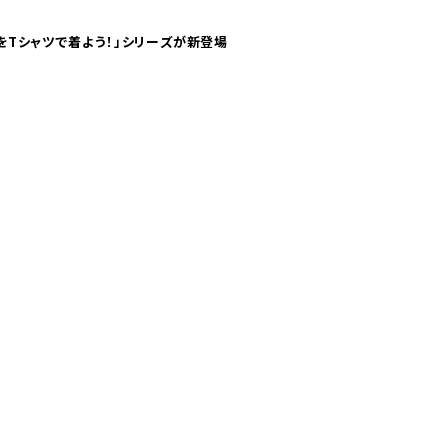
気分！ pTaに「 世界の空港をTシャツで着よう！」シリーズが新登場