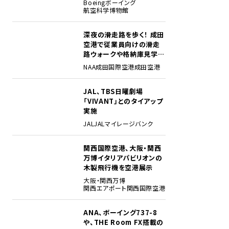
Boeing
ボーイング
航空科学博物館
深夜の滑走路を歩く！ 成田
2
空港で従業員向けの滑走
路ウォークや格納庫見学イ
ベントを初開催
NAA
成田国際空港
成田空港
JAL、TBS日曜劇場
3
「VIVANT」とのタイアップ
実施
JAL
JALマイレージバンク
関西国際空港、大阪・関西
4
万博イタリアパビリオンの
木製飛行機を空港展示
大阪・関西万博
関西エアポート
関西国際空港
ANA、ボーイング737-8
5
や、THE Room FX搭載の