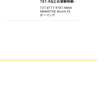
787-9などの受領時期見
込みを明らかに
737-8
777-9
787-9
ANA
ANAHD
THE Room FX
ボーイング