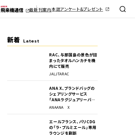
本誌アンケート&プレゼント
最新刊案内
新着
Latest
RAC、与那国島の景色が詰
まったタオルハンカチを機
内にて販売
JAL
JTA
RAC
ANA X、ブランドバッグの
シェアリングサービス
「ANAラグジュアリーバッ
グ」開始
ANA
ANA X
エールフランス、パリCDG
の「ラ・プルミエール」専用
ラウンジを刷新