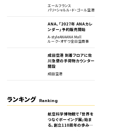
エールフランス
パリ=シャルル・ド・ゴール空港
ANA、「2027年 ANAカレ
ンダー」予約販売開始
A-style
ANA
ANA Mall
ルーク・オザワ
全日空商事
成田空港 到着フロアに佐
士山トートバッグ」（左）と「ハートフォーアート富士山Tシャツ」（右）
川急便の手荷物カウンター
開設
成田空港
ランキング
Ranking
航空科学博物館で「世界を
1
つなぐボーイング展」始ま
る。創立110周年の歩みを
貴重な資料でたどる