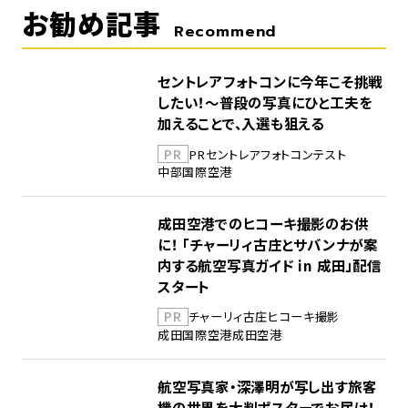
お勧め記事
Recommend
セントレアフォトコンに今年こそ挑戦
したい！～普段の写真にひと工夫を
加えることで、入選も狙える
PR
PR
セントレア
フォトコンテスト
中部国際空港
成田空港でのヒコーキ撮影のお供
に！ 「チャーリィ古庄とサバンナが案
内する航空写真ガイド in 成田」配信
スタート
PR
チャーリィ古庄
ヒコーキ撮影
成田国際空港
成田空港
航空写真家・深澤明が写し出す旅客
機の世界を大判ポスターでお届け！