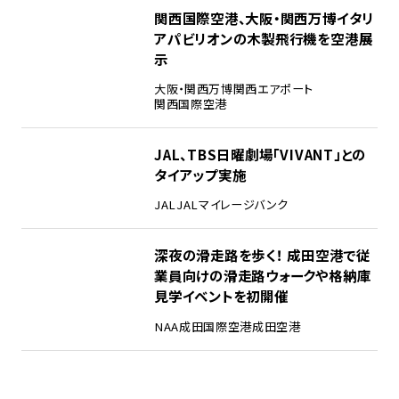
3
関西国際空港、大阪・関西万博イタリ
アパビリオンの木製飛行機を空港展
示
大阪・関西万博
関西エアポート
関西国際空港
4
JAL、TBS日曜劇場「VIVANT」との
タイアップ実施
JAL
JALマイレージバンク
5
深夜の滑走路を歩く！ 成田空港で従
業員向けの滑走路ウォークや格納庫
見学イベントを初開催
NAA
成田国際空港
成田空港