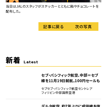
当日はJALのスタッフがステッカーとともに飴やチョコレートを
ハ
配布した。
記事に戻る
次の写真
新着
Latest
セブ・パシフィック航空、中部＝セブ
線を11月19日就航。100円セールも
セブ
セブ・パシフィック航空
セントレア
フィリピン
中部国際空港
デルタ航空、約7年ぶりに成田線を復