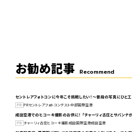
お勧め記事
Recommend
セントレアフォトコンに今年こそ挑戦したい！～普段の写真にひと工
PR
PR
セントレア
フォトコンテスト
中部国際空港
成田空港でのヒコーキ撮影のお供に！ 「チャーリィ古庄とサバンナが
PR
チャーリィ古庄
ヒコーキ撮影
成田国際空港
成田空港