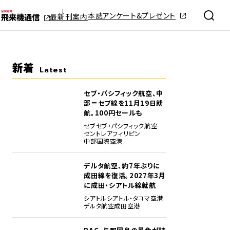
本誌アンケート&プレゼント
最新刊案内
新着
Latest
セブ・パシフィック航空、中
部＝セブ線を11月19日就
航。100円セールも
セブ
セブ・パシフィック航空
セントレア
フィリピン
中部国際空港
デルタ航空、約7年ぶりに
成田線を復活。2027年3月
に成田・シアトル線就航
シアトル
シアトル・タコマ空港
デルタ航空
成田空港