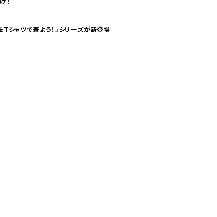
け！
気分！ pTaに「 世界の空港をTシャツで着よう！」シリーズが新登場