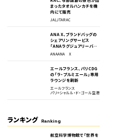
RAC、与那国島の景色が詰
まったタオルハンカチを機
内にて販売
JAL
JTA
RAC
ANA X、ブランドバッグの
シェアリングサービス
「ANAラグジュアリーバッ
グ」開始
ANA
ANA X
オリジナル缶トレー」 © Disney
エールフランス、パリCDG
の「ラ・プルミエール」専用
ラウンジを刷新
エールフランス
パリ=シャルル・ド・ゴール空港
ランキング
Ranking
航空科学博物館で「世界を
1