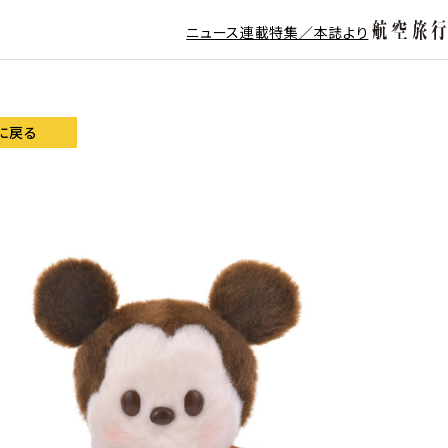
ニュース
連載
特集／本誌より
に戻る