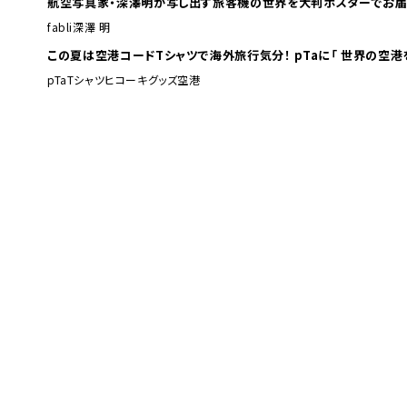
航空写真家・深澤明が写し出す旅客機の世界を大判ポスターでお届
fabli
深澤 明
この夏は空港コードTシャツで海外旅行
pTa
Tシャツ
ヒコーキグッズ
空港