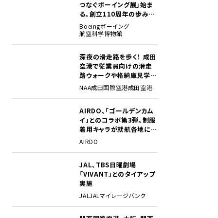
つなぐボーイング展」始ま
る。創立110周年の歩みを
貴重な資料でたどる
Boeing
ボーイング
航空科学博物館
深夜の滑走路を歩く！ 成田
2
空港で従業員向けの滑走
路ウォークや格納庫見学イ
ベントを初開催
NAA
成田国際空港
成田空港
AIRDO、「ゴールデンカム
3
イ」とのコラボ第3弾。制服
着用キャラが就航各地に登
場
AIRDO
JAL、TBS日曜劇場
4
「VIVANT」とのタイアップ
実施
JAL
JALマイレージバンク