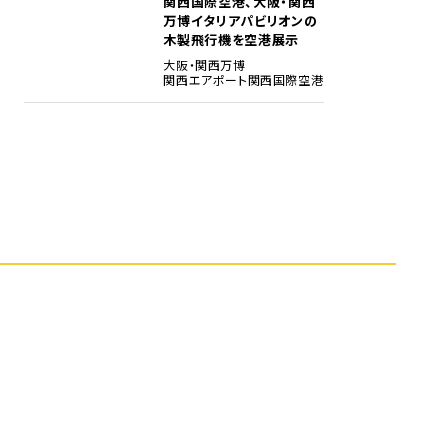
関西国際空港、大阪・関西
5
万博イタリアパビリオンの
木製飛行機を空港展示
大阪・関西万博
関西エアポート
関西国際空港