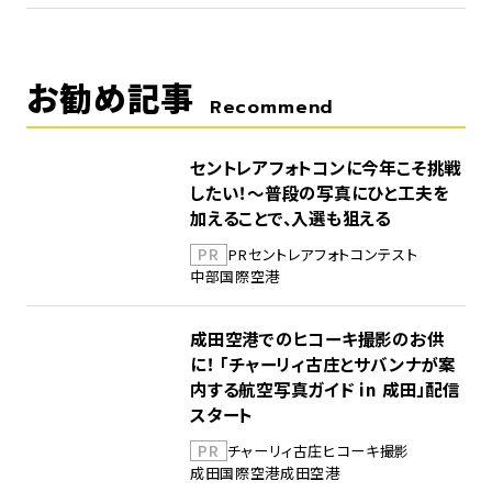
お勧め記事
Recommend
セントレアフォトコンに今年こそ挑戦
したい！～普段の写真にひと工夫を
加えることで、入選も狙える
PR
PR
セントレア
フォトコンテスト
中部国際空港
成田空港でのヒコーキ撮影のお供
に！ 「チャーリィ古庄とサバンナが案
内する航空写真ガイド in 成田」配信
スタート
PR
チャーリィ古庄
ヒコーキ撮影
成田国際空港
成田空港