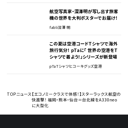
航空写真家・深澤明が写し出す旅客
機の世界を大判ポスターでお届け！
fabli
深澤 明
この夏は空港コードTシャツで海外
旅行気分！ pTaに「 世界の空港をT
シャツで着よう！」シリーズが新登場
pTa
Tシャツ
ヒコーキグッズ
空港
TOP
ニュース
【エコノミークラスで体感！】スターラックス航空の
快進撃！ 福岡・熊本・仙台＝台北線をA330neo
に大型化