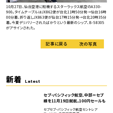
10月27日、仙台空港に駐機するスターラックス航空のA330-
台
900。タイムテーブルはJX862便が台北11時50分発→仙台16時
た
00分着、折り返しJX863便が仙台17時15分発→台北20時35分
た
着。今夏デリバリーされたばかりという最新のシップ、B-58305
ホ
がアサインされた。
記事に戻る
次の写真
新着
Latest
セブ・パシフィック航空、中部＝セブ
線を11月19日就航。100円セールも
セブ
セブ・パシフィック航空
セントレア