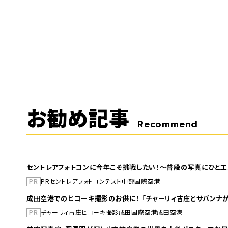
お勧め記事
Recommend
セントレアフォトコンに今年こそ挑戦したい！～普段の写真にひと工
PR
PR
セントレア
フォトコンテスト
中部国際空港
成田空港でのヒコーキ撮影のお供に！ 「チャーリィ古庄とサバンナが
PR
チャーリィ古庄
ヒコーキ撮影
成田国際空港
成田空港