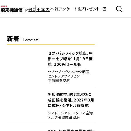
本誌アンケート&プレゼント
最新刊案内
新着
Latest
セブ・パシフィック航空、中
部＝セブ線を11月19日就
航。100円セールも
セブ
セブ・パシフィック航空
セントレア
フィリピン
中部国際空港
デルタ航空、約7年ぶりに
成田線を復活。2027年3月
に成田・シアトル線就航
シアトル
シアトル・タコマ空港
デルタ航空
成田空港