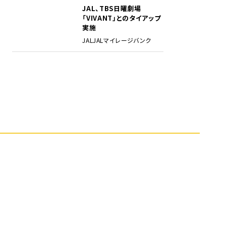
JAL、TBS日曜劇場
5
「VIVANT」とのタイアップ
実施
JAL
JALマイレージバンク