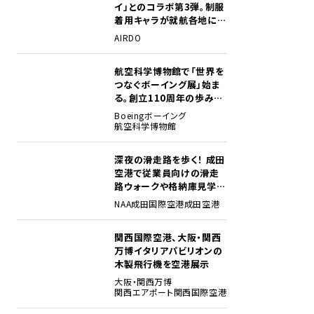
イ」とのコラボ第3弾。制服
着用キャラが就航各地に登
場
AIRDO
航空科学博物館で「世界を
2
つなぐボーイング展」始ま
る。創立110周年の歩みを
貴重な資料でたどる
Boeing
ボーイング
航空科学博物館
深夜の滑走路を歩く！ 成田
3
空港で従業員向けの滑走
路ウォークや格納庫見学イ
ベントを初開催
NAA
成田国際空港
成田空港
関西国際空港、大阪・関西
4
万博イタリアパビリオンの
木製飛行機を空港展示
大阪・関西万博
関西エアポート
関西国際空港