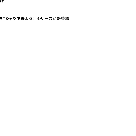
け！
気分！ pTaに「 世界の空港をTシャツで着よう！」シリーズが新登場