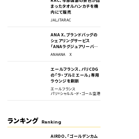
RAC、与那国島の景色が詰
まったタオルハンカチを機
内にて販売
JAL
JTA
RAC
ANA X、ブランドバッグの
シェアリングサービス
「ANAラグジュアリーバッ
グ」開始
ANA
ANA X
エールフランス、パリCDG
の「ラ・プルミエール」専用
ラウンジを刷新
エールフランス
パリ=シャルル・ド・ゴール空港
ランキング
Ranking
AIRDO、「ゴールデンカム
1