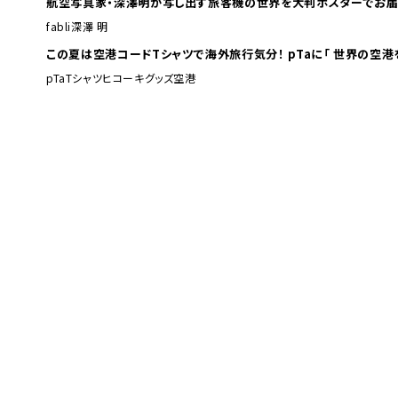
航空写真家・深澤明が写し出す旅客機の世界を大判ポスターでお届
fabli
深澤 明
この夏は空港コードTシャツで海外旅行
pTa
Tシャツ
ヒコーキグッズ
空港