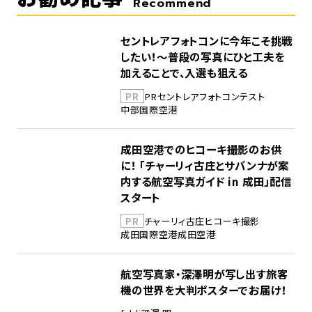
Recommend
セントレアフォトコンに今年こそ挑戦
したい！～普段の写真にひと工夫を
加えることで、入選も狙える
PR
PR
セントレア
フォトコンテスト
中部国際空港
成田空港でのヒコーキ撮影のお供
に！ 「チャーリィ古庄とサバンナが案
内する航空写真ガイド in 成田」配信
スタート
PR
チャーリィ古庄
ヒコーキ撮影
成田国際空港
成田空港
航空写真家・深澤明が写し出す旅客
機の世界を大判ポスターでお届け！