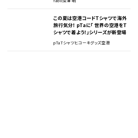
fabli
深澤 明
この夏は空港コードTシャツで海外
旅行気分！ pTaに「 世界の空港をT
シャツで着よう！」シリーズが新登場
pTa
Tシャツ
ヒコーキグッズ
空港