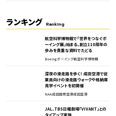
ランキング
Ranking
1
航空科学博物館で「世界をつなぐボ
ーイング展」始まる。創立110周年の
歩みを貴重な資料でたどる
Boeing
ボーイング
航空科学博物館
2
深夜の滑走路を歩く！ 成田空港で従
業員向けの滑走路ウォークや格納庫
見学イベントを初開催
NAA
成田国際空港
成田空港
3
JAL、TBS日曜劇場「VIVANT」との
タイアップ実施