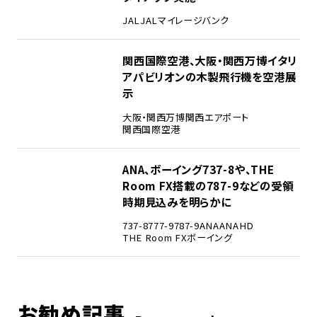
JAL
JALマイレージバンク
4
関西国際空港、大阪・関西万博イタリ
アパビリオンの木製飛行機を空港展
示
大阪・関西万博
関西エアポート
関西国際空港
5
ANA、ボーイング737-8や、THE
Room FX搭載の787-9などの受領
時期見込みを明らかに
737-8
777-9
787-9
ANA
ANAHD
THE Room FX
ボーイング
お勧め記事