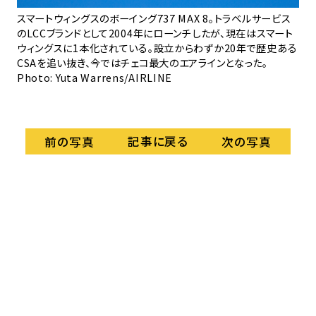
韓
スマートウィングスのボーイング737 MAX 8。トラベルサービス
「
機材
のLCCブランドとして2004年にローンチしたが、現在はスマート
イ
ウィングスに1本化されている。設立からわずか20年で歴史ある
Ph
CSAを追い抜き、今ではチェコ最大のエアラインとなった。
Photo: Yuta Warrens/AIRLINE
記事に戻る
前の写真
次の写真