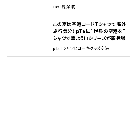
fabli
深澤 明
この夏は空港コードTシャツで海外
旅行気分！ pTaに「 世界の空港をT
シャツで着よう！」シリーズが新登場
pTa
Tシャツ
ヒコーキグッズ
空港