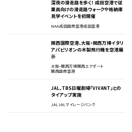
3
深夜の滑走路を歩く！ 成田空港で従
業員向けの滑走路ウォークや格納庫
見学イベントを初開催
NAA
成田国際空港
成田空港
4
関西国際空港、大阪・関西万博イタリ
アパビリオンの木製飛行機を空港展
示
大阪・関西万博
関西エアポート
関西国際空港
5
JAL、TBS日曜劇場「VIVANT」との
タイアップ実施
JAL
JALマイレージバンク