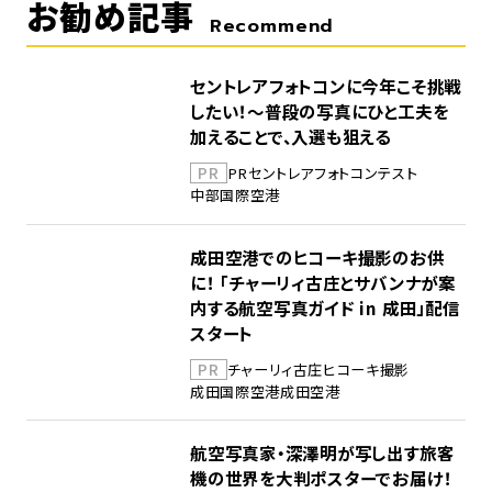
お勧め記事
Recommend
セントレアフォトコンに今年こそ挑戦
したい！～普段の写真にひと工夫を
加えることで、入選も狙える
PR
PR
セントレア
フォトコンテスト
中部国際空港
成田空港でのヒコーキ撮影のお供
に！ 「チャーリィ古庄とサバンナが案
内する航空写真ガイド in 成田」配信
スタート
PR
チャーリィ古庄
ヒコーキ撮影
成田国際空港
成田空港
航空写真家・深澤明が写し出す旅客
機の世界を大判ポスターでお届け！