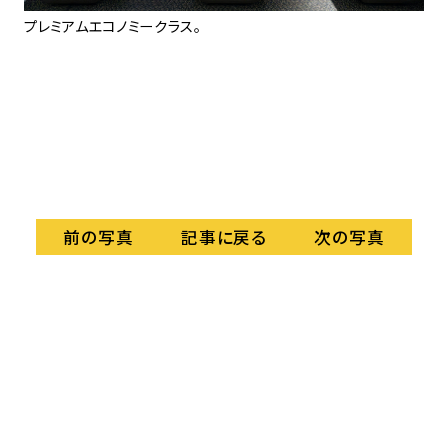
ー
プレミアムエコノミークラス。
エ
記事に戻る
前の写真
次の写真