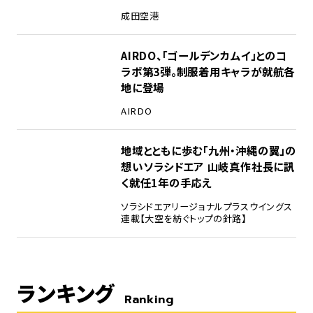
成田空港
AIRDO、「ゴールデンカムイ」とのコ
ラボ第3弾。制服着用キャラが就航各
地に登場
AIRDO
地域とともに歩む「九州・沖縄の翼」の
想い――ソラシドエア 山岐真作社長に訊
く就任1年の手応え
ソラシドエア
リージョナルプラスウイングス
連載【大空を紡ぐトップの針路】
ランキング
Ranking