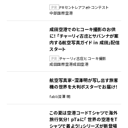
PR
PR
セントレア
フォトコンテスト
中部国際空港
成田空港でのヒコーキ撮影のお供
に！ 「チャーリィ古庄とサバンナが案
内する航空写真ガイド in 成田」配信
スタート
PR
チャーリィ古庄
ヒコーキ撮影
成田国際空港
成田空港
航空写真家・深澤明が写し出す旅客
機の世界を大判ポスターでお届け！
fabli
深澤 明
この夏は空港コードTシャツで海外
旅行気分！ pTaに「 世界の空港をT
シャツで着よう！」シリーズが新登場