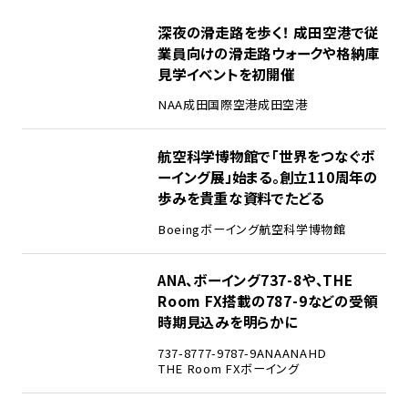
1
深夜の滑走路を歩く！ 成田空港で従
業員向けの滑走路ウォークや格納庫
見学イベントを初開催
NAA
成田国際空港
成田空港
2
航空科学博物館で「世界をつなぐボ
ーイング展」始まる。創立110周年の
歩みを貴重な資料でたどる
Boeing
ボーイング
航空科学博物館
3
ANA、ボーイング737-8や、THE
Room FX搭載の787-9などの受領
時期見込みを明らかに
737-8
777-9
787-9
ANA
ANAHD
THE Room FX
ボーイング