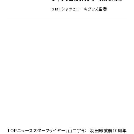
pTa
Tシャツ
ヒコーキグッズ
空港
TOP
ニュース
スターフライヤー、山口宇部＝羽田線就航10周年