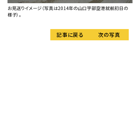
お見送りイメージ（写真は2014年の山口宇部空港就航初日の
記
様子）。
記事に戻る
次の写真