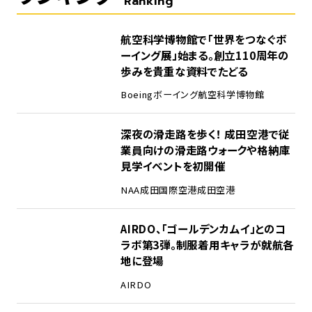
Ranking
1
航空科学博物館で「世界をつなぐボ
ーイング展」始まる。創立110周年の
歩みを貴重な資料でたどる
Boeing
ボーイング
航空科学博物館
2
深夜の滑走路を歩く！ 成田空港で従
業員向けの滑走路ウォークや格納庫
見学イベントを初開催
NAA
成田国際空港
成田空港
3
AIRDO、「ゴールデンカムイ」とのコ
ラボ第3弾。制服着用キャラが就航各
地に登場
AIRDO