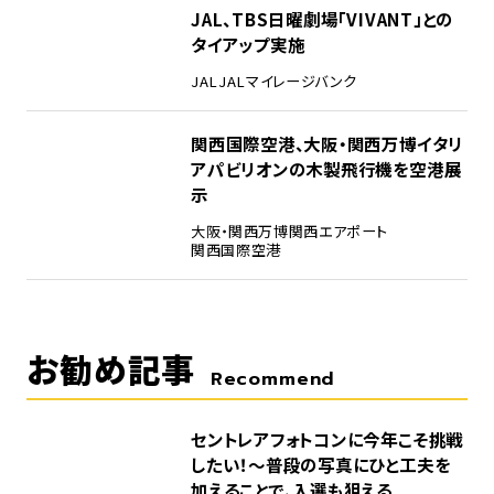
4
JAL、TBS日曜劇場「VIVANT」との
タイアップ実施
JAL
JALマイレージバンク
5
関西国際空港、大阪・関西万博イタリ
アパビリオンの木製飛行機を空港展
示
大阪・関西万博
関西エアポート
関西国際空港
お勧め記事
Recommend
セントレアフォトコンに今年こそ挑戦
したい！～普段の写真にひと工夫を
加えることで、入選も狙える