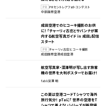
PR
PR
セントレア
フォトコンテスト
中部国際空港
成田空港でのヒコーキ撮影のお供
に！ 「チャーリィ古庄とサバンナが案
内する航空写真ガイド in 成田」配信
スタート
PR
チャーリィ古庄
ヒコーキ撮影
成田国際空港
成田空港
航空写真家・深澤明が写し出す旅客
機の世界を大判ポスターでお届け！
fabli
深澤 明
この夏は空港コードTシャツで海外
旅行気分！ pTaに「 世界の空港をT
シャツで着よう！」シリーズが新登場