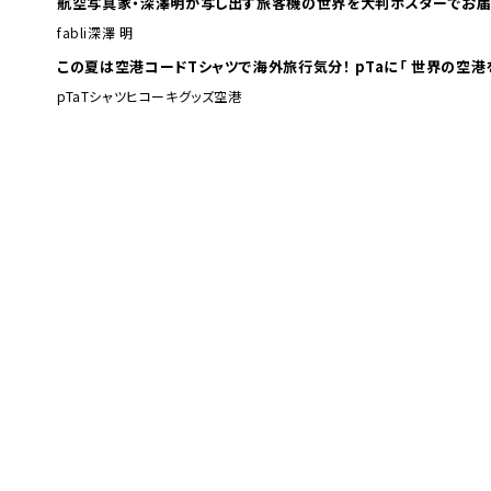
航空写真家・深澤明が写し出す旅客機の世界を大判ポスターでお届
fabli
深澤 明
この夏は空港コードTシャツで海外旅行
pTa
Tシャツ
ヒコーキグッズ
空港