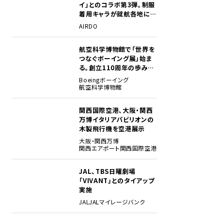
イ」とのコラボ第3弾。制服
着用キャラが就航各地に登
場
AIRDO
航空科学博物館で「世界を
2
つなぐボーイング展」始ま
る。創立110周年の歩みを
貴重な資料でたどる
Boeing
ボーイング
航空科学博物館
関西国際空港、大阪・関西
3
万博イタリアパビリオンの
木製飛行機を空港展示
大阪・関西万博
関西エアポート
関西国際空港
JAL、TBS日曜劇場
4
「VIVANT」とのタイアップ
実施
JAL
JALマイレージバンク