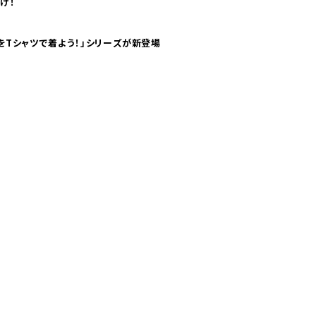
け！
気分！ pTaに「 世界の空港をTシャツで着よう！」シリーズが新登場