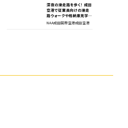
深夜の滑走路を歩く！ 成田
5
空港で従業員向けの滑走
路ウォークや格納庫見学イ
ベントを初開催
NAA
成田国際空港
成田空港