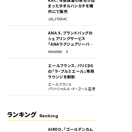
RAC、与那国島の景色が詰
まったタオルハンカチを機
内にて販売
JAL
JTA
RAC
ANA X、ブランドバッグの
シェアリングサービス
「ANAラグジュアリーバッ
グ」開始
ANA
ANA X
エールフランス、パリCDG
の「ラ・プルミエール」専用
ラウンジを刷新
エールフランス
パリ=シャルル・ド・ゴール空港
ランキング
Ranking
AIRDO、「ゴールデンカム
1