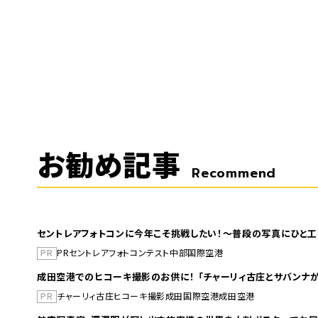
お勧め記事
Recommend
セントレアフォトコンに今年こそ挑戦したい！～普段の写真にひと工
PR
PR
セントレア
フォトコンテスト
中部国際空港
成田空港でのヒコーキ撮影のお供に！ 「チャーリィ古庄とサバンナが
PR
チャーリィ古庄
ヒコーキ撮影
成田国際空港
成田空港