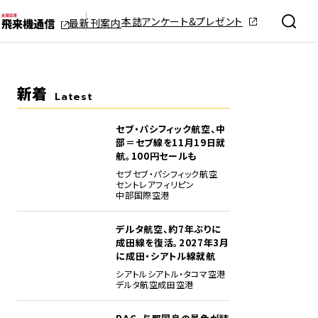
本誌アンケート&プレゼント
最新刊案内
新着
Latest
セブ・パシフィック航空、中
部＝セブ線を11月19日就
航。100円セールも
セブ
セブ・パシフィック航空
セントレア
フィリピン
中部国際空港
デルタ航空、約7年ぶりに
成田線を復活。2027年3月
に成田・シアトル線就航
シアトル
シアトル・タコマ空港
デルタ航空
成田空港