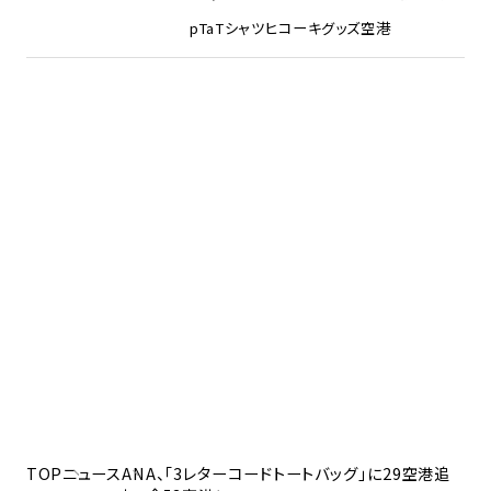
pTa
Tシャツ
ヒコーキグッズ
空港
TOP
ニュース
ANA、「3レターコードトートバッグ」に29空港追