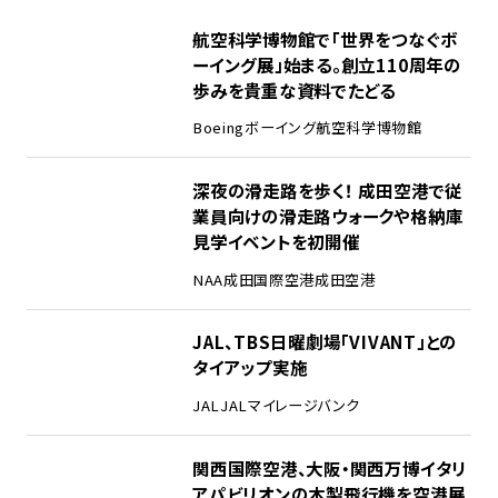
1
航空科学博物館で「世界をつなぐボ
ーイング展」始まる。創立110周年の
歩みを貴重な資料でたどる
Boeing
ボーイング
航空科学博物館
2
深夜の滑走路を歩く！ 成田空港で従
業員向けの滑走路ウォークや格納庫
見学イベントを初開催
NAA
成田国際空港
成田空港
3
JAL、TBS日曜劇場「VIVANT」との
タイアップ実施
JAL
JALマイレージバンク
4
関西国際空港、大阪・関西万博イタリ
アパビリオンの木製飛行機を空港展