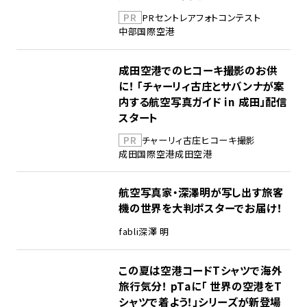
PR
PR
セントレア
フォトコンテスト
中部国際空港
成田空港でのヒコーキ撮影のお供
に！ 「チャーリィ古庄とサバンナが案
内する航空写真ガイド in 成田」配信
スタート
PR
チャーリィ古庄
ヒコーキ撮影
成田国際空港
成田空港
航空写真家・深澤明が写し出す旅客
機の世界を大判ポスターでお届け！
fabli
深澤 明
この夏は空港コードTシャツで海外
旅行気分！ pTaに「 世界の空港をT
シャツで着よう！」シリーズが新登場