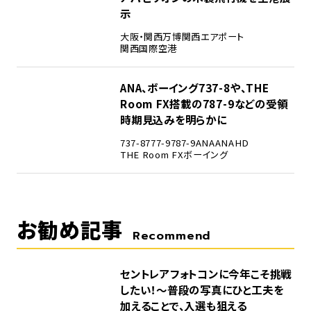
示
大阪・関西万博
関西エアポート
関西国際空港
5
ANA、ボーイング737-8や、THE
Room FX搭載の787-9などの受領
時期見込みを明らかに
737-8
777-9
787-9
ANA
ANAHD
THE Room FX
ボーイング
お勧め記事
Recommend
セントレアフォトコンに今年こそ挑戦
したい！～普段の写真にひと工夫を
加えることで、入選も狙える