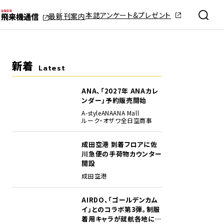
本誌アンケート&プレゼント
最新刊案内
新着
Latest
ANA、「2027年 ANAカレ
ンダー」予約販売開始
A-style
ANA
ANA Mall
ルーク・オザワ
全日空商事
成田空港 到着フロアに佐
川急便の手荷物カウンター
開設
成田空港
AIRDO、「ゴールデンカム
イ」とのコラボ第3弾。制服
着用キャラが就航各地に登