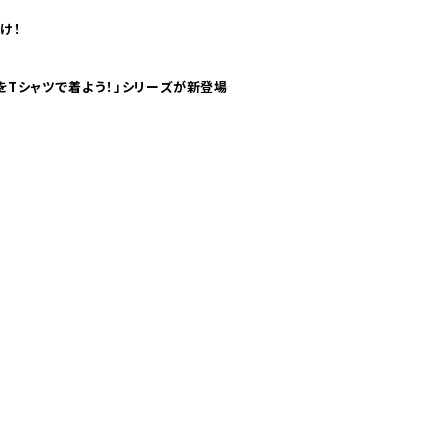
け！
気分！ pTaに「 世界の空港をTシャツで着よう！」シリーズが新登場