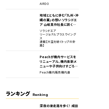
場
AIRDO
地域とともに歩む「九州・沖
縄の翼」の想い――ソラシドエ
ア 山岐真作社長に訊く就
任1年の手応え
ソラシドエア
リージョナルプラスウイング
ス
連載【大空を紡ぐトップの針
路】
成田市政70周年の記念ロゴも入っている。
Peachが機内サービスを
リニューアル、機内食新メ
ニューや子供向けすごろく
など
Peach
機内販売
機内食
ランキング
Ranking
深夜の滑走路を歩く！ 成田
1