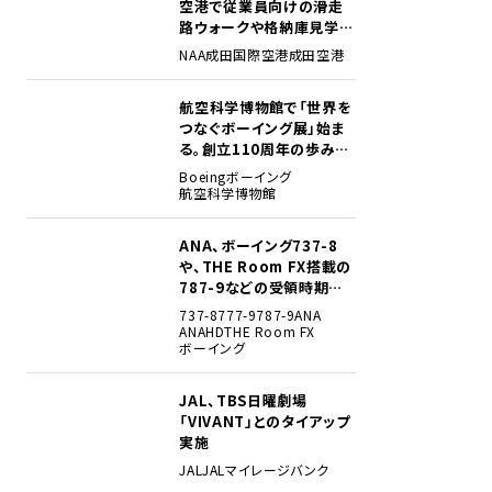
空港で従業員向けの滑走
路ウォークや格納庫見学イ
ベントを初開催
NAA
成田国際空港
成田空港
航空科学博物館で「世界を
2
つなぐボーイング展」始ま
る。創立110周年の歩みを
貴重な資料でたどる
Boeing
ボーイング
航空科学博物館
ANA、ボーイング737-8
3
や、THE Room FX搭載の
787-9などの受領時期見
込みを明らかに
737-8
777-9
787-9
ANA
ANAHD
THE Room FX
ボーイング
JAL、TBS日曜劇場
4
「VIVANT」とのタイアップ
実施
JAL
JALマイレージバンク