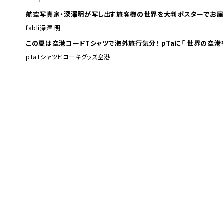
航空写真家・深澤明が写し出す旅客機の世界を大判ポスターでお届
fabli
深澤 明
この夏は空港コードTシャツで海外旅行
pTa
Tシャツ
ヒコーキグッズ
空港