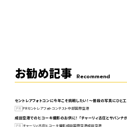
お勧め記事
Recommend
セントレアフォトコンに今年こそ挑戦したい！～普段の写真にひと工
PR
PR
セントレア
フォトコンテスト
中部国際空港
成田空港でのヒコーキ撮影のお供に！ 「チャーリィ古庄とサバンナが
PR
チャーリィ古庄
ヒコーキ撮影
成田国際空港
成田空港