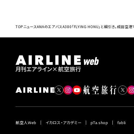
TOP
ニュース
ANAのエアバスA380「FLYING HONU」と綱引き。成田
航空人Web
イカロス・アカデミー
pTa.shop
fabli