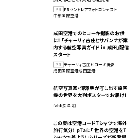
PR
PR
セントレア
フォトコンテスト
中部国際空港
成田空港でのヒコーキ撮影のお供
に！ 「チャーリィ古庄とサバンナが案
内する航空写真ガイド in 成田」配信
スタート
PR
チャーリィ古庄
ヒコーキ撮影
成田国際空港
成田空港
航空写真家・深澤明が写し出す旅客
機の世界を大判ポスターでお届け！
fabli
深澤 明
この夏は空港コードTシャツで海外
旅行気分！ pTaに「 世界の空港をT
シャツで着よう！」シリーズが新登場