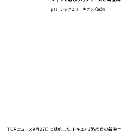
pTa
Tシャツ
ヒコーキグッズ
空港
TOP
ニュース
9月27日に就航した、トキエア3路線目の新潟＝