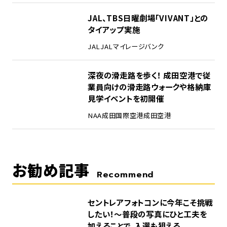
4
JAL、TBS日曜劇場「VIVANT」との
タイアップ実施
JAL
JALマイレージバンク
5
深夜の滑走路を歩く！ 成田空港で従
業員向けの滑走路ウォークや格納庫
見学イベントを初開催
NAA
成田国際空港
成田空港
お勧め記事
Recommend
セントレアフォトコンに今年こそ挑戦
したい！～普段の写真にひと工夫を
加えることで、入選も狙える