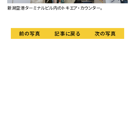
け取
新潟空港ターミナルビル内のトキエア・カウンター。
中
り
記事に戻る
前の写真
次の写真