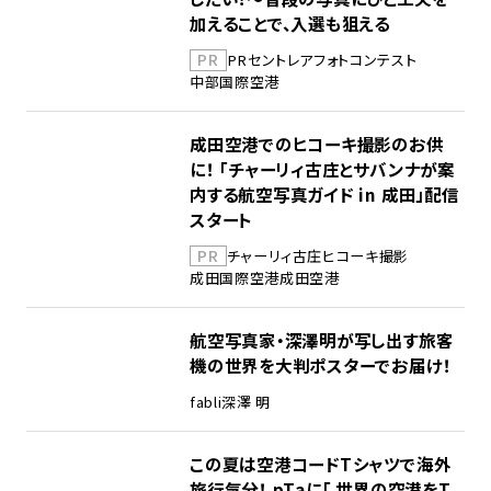
加えることで、入選も狙える
PR
PR
セントレア
フォトコンテスト
中部国際空港
成田空港でのヒコーキ撮影のお供
に！ 「チャーリィ古庄とサバンナが案
内する航空写真ガイド in 成田」配信
スタート
PR
チャーリィ古庄
ヒコーキ撮影
成田国際空港
成田空港
航空写真家・深澤明が写し出す旅客
機の世界を大判ポスターでお届け！
fabli
深澤 明
この夏は空港コードTシャツで海外
旅行気分！ pTaに「 世界の空港をT