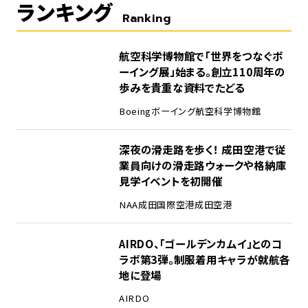
ランキング
Ranking
1
航空科学博物館で「世界をつなぐボ
ーイング展」始まる。創立110周年の
歩みを貴重な資料でたどる
Boeing
ボーイング
航空科学博物館
2
深夜の滑走路を歩く！ 成田空港で従
業員向けの滑走路ウォークや格納庫
見学イベントを初開催
NAA
成田国際空港
成田空港
3
AIRDO、「ゴールデンカムイ」とのコ
ラボ第3弾。制服着用キャラが就航各
地に登場
AIRDO