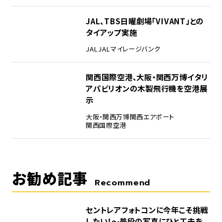
4
JAL、TBS日曜劇場「VIVANT」との
タイアップ実施
JAL
JALマイレージバンク
5
関西国際空港、大阪・関西万博イタリ
アパビリオンの木製飛行機を空港展
示
大阪・関西万博
関西エアポート
関西国際空港
お勧め記事
Recommend
セントレアフォトコンに今年こそ挑戦
したい！～普段の写真にひと工夫を