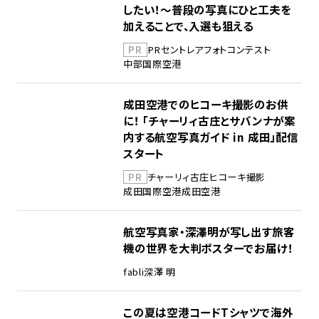
したい！～普段の写真にひと工夫を
加えることで、入選も狙える
PR
PR
セントレア
フォトコンテスト
中部国際空港
成田空港でのヒコーキ撮影のお供
に！ 「チャーリィ古庄とサバンナが案
内する航空写真ガイド in 成田」配信
スタート
PR
チャーリィ古庄
ヒコーキ撮影
成田国際空港
成田空港
航空写真家・深澤明が写し出す旅客
機の世界を大判ポスターでお届け！
fabli
深澤 明
この夏は空港コードTシャツで海外