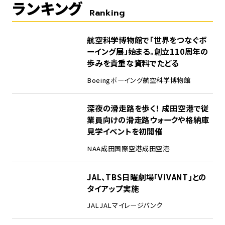
ランキング
Ranking
1
航空科学博物館で「世界をつなぐボ
ーイング展」始まる。創立110周年の
歩みを貴重な資料でたどる
Boeing
ボーイング
航空科学博物館
2
深夜の滑走路を歩く！ 成田空港で従
業員向けの滑走路ウォークや格納庫
見学イベントを初開催
NAA
成田国際空港
成田空港
3
JAL、TBS日曜劇場「VIVANT」との
タイアップ実施
JAL
JALマイレージバンク