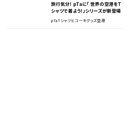
旅行気分！ pTaに「 世界の空港をT
シャツで着よう！」シリーズが新登場
pTa
Tシャツ
ヒコーキグッズ
空港