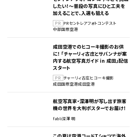
したい！～普段の写真にひと工夫を
加えることで、入選も狙える
PR
PR
セントレア
フォトコンテスト
中部国際空港
成田空港でのヒコーキ撮影のお供
に！ 「チャーリィ古庄とサバンナが案
内する航空写真ガイド in 成田」配信
スタート
PR
チャーリィ古庄
ヒコーキ撮影
成田国際空港
成田空港
航空写真家・深澤明が写し出す旅客
機の世界を大判ポスターでお届け！
fabli
深澤 明
この夏は空港コードTシャツで海外