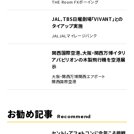
THE Room FX
ボーイング
4
JAL、TBS日曜劇場「VIVANT」との
タイアップ実施
JAL
JALマイレージバンク
5
関西国際空港、大阪・関西万博イタリ
アパビリオンの木製飛行機を空港展
示
大阪・関西万博
関西エアポート
関西国際空港
お勧め記事
Recommend
セントレアフォトコンに今年こそ挑戦