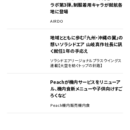
ラボ第3弾。制服着用キャラが就航各
地に登場
AIRDO
地域とともに歩む「九州・沖縄の翼」の
想い――ソラシドエア 山岐真作社長に訊
く就任1年の手応え
ソラシドエア
リージョナルプラスウイングス
連載【大空を紡ぐトップの針路】
Peachが機内サービスをリニューア
ル、機内食新メニューや子供向けすご
ろくなど
Peach
機内販売
機内食