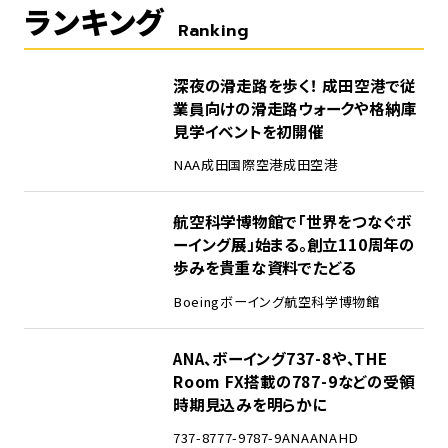
ランキング
Ranking
1
深夜の滑走路を歩く！ 成田空港で従
業員向けの滑走路ウォークや格納庫
見学イベントを初開催
NAA
成田国際空港
成田空港
2
航空科学博物館で「世界をつなぐボ
ーイング展」始まる。創立110周年の
歩みを貴重な資料でたどる
Boeing
ボーイング
航空科学博物館
3
ANA、ボーイング737-8や、THE
Room FX搭載の787-9などの受領
時期見込みを明らかに
737-8
777-9
787-9
ANA
ANAHD