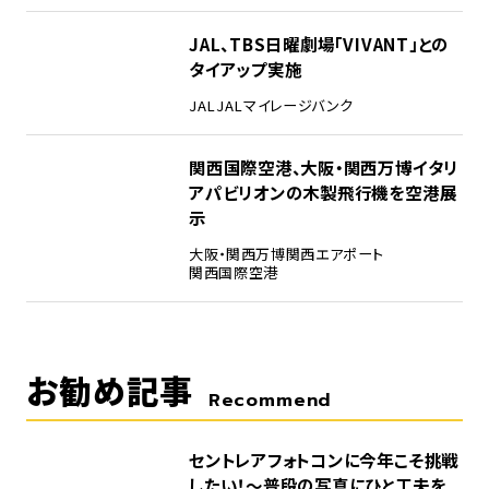
4
JAL、TBS日曜劇場「VIVANT」との
タイアップ実施
JAL
JALマイレージバンク
5
関西国際空港、大阪・関西万博イタリ
アパビリオンの木製飛行機を空港展
示
大阪・関西万博
関西エアポート
関西国際空港
お勧め記事
Recommend
セントレアフォトコンに今年こそ挑戦
したい！～普段の写真にひと工夫を