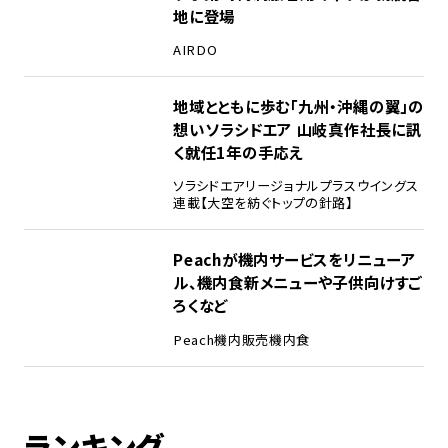
地に登場
AIRDO
地域とともに歩む「九州・沖縄の翼」の
想い――ソラシドエア 山岐真作社長に訊
く就任1年の手応え
ソラシドエア
リージョナルプラスウイングス
連載【大空を紡ぐトップの針路】
Peachが機内サービスをリニューア
ル、機内食新メニューや子供向けすご
ろくなど
Peach
機内販売
機内食
ランキング