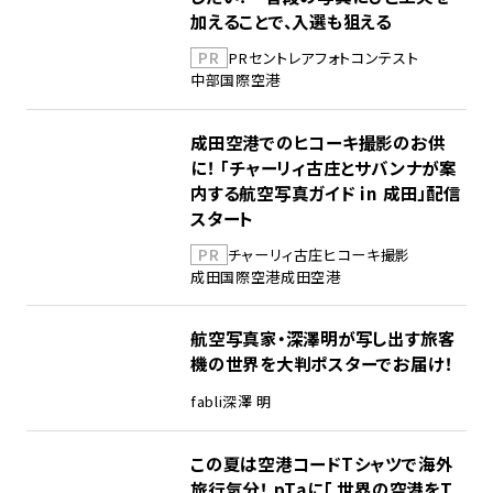
加えることで、入選も狙える
PR
PR
セントレア
フォトコンテスト
中部国際空港
成田空港でのヒコーキ撮影のお供
に！ 「チャーリィ古庄とサバンナが案
内する航空写真ガイド in 成田」配信
スタート
PR
チャーリィ古庄
ヒコーキ撮影
成田国際空港
成田空港
航空写真家・深澤明が写し出す旅客
機の世界を大判ポスターでお届け！
fabli
深澤 明
この夏は空港コードTシャツで海外
旅行気分！ pTaに「 世界の空港をT