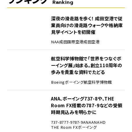
Ranking
1
深夜の滑走路を歩く！ 成田空港で従
業員向けの滑走路ウォークや格納庫
見学イベントを初開催
NAA
成田国際空港
成田空港
2
航空科学博物館で「世界をつなぐボ
ーイング展」始まる。創立110周年の
歩みを貴重な資料でたどる
Boeing
ボーイング
航空科学博物館
3
ANA、ボーイング737-8や、THE
Room FX搭載の787-9などの受領
時期見込みを明らかに
737-8
777-9
787-9
ANA
ANAHD
THE Room FX
ボーイング