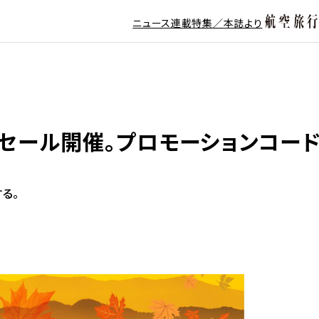
ニュース
連載
特集／本誌より
タムセール開催。プロモーションコード
る。