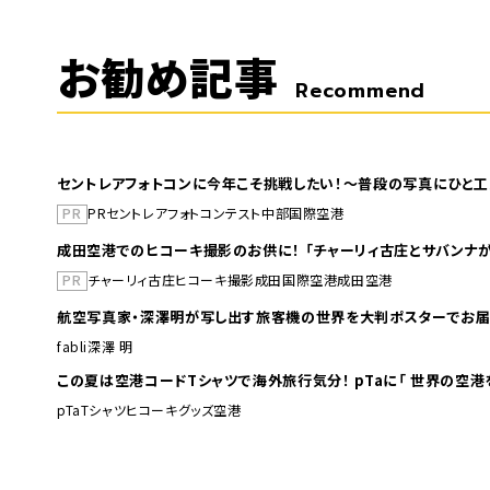
お勧め記事
Recommend
セントレアフォトコンに今年こそ挑戦したい！～普段の写真にひと工
PR
PR
セントレア
フォトコンテスト
中部国際空港
成田空港でのヒコーキ撮影のお供に！ 「チャーリィ古庄とサバンナが
PR
チャーリィ古庄
ヒコーキ撮影
成田国際空港
成田空港
航空写真家・深澤明が写し出す旅客機の世界を大判ポスターでお届
fabli
深澤 明
この夏は空港コードTシャツで海外旅行
pTa
Tシャツ
ヒコーキグッズ
空港