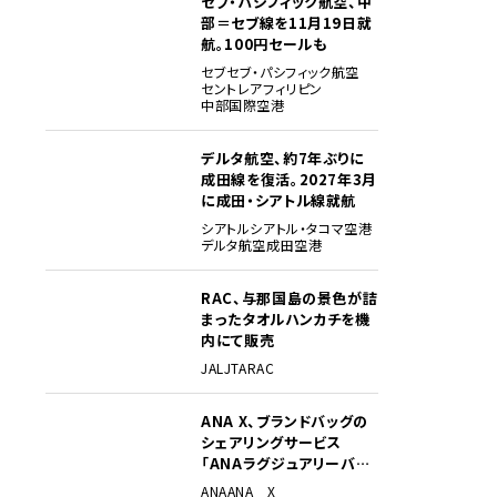
セブ・パシフィック航空、中
部＝セブ線を11月19日就
航。100円セールも
セブ
セブ・パシフィック航空
セントレア
フィリピン
中部国際空港
デルタ航空、約7年ぶりに
成田線を復活。2027年3月
に成田・シアトル線就航
シアトル
シアトル・タコマ空港
デルタ航空
成田空港
RAC、与那国島の景色が詰
まったタオルハンカチを機
内にて販売
JAL
JTA
RAC
ANA X、ブランドバッグの
シェアリングサービス
「ANAラグジュアリーバッ
グ」開始
ANA
ANA X