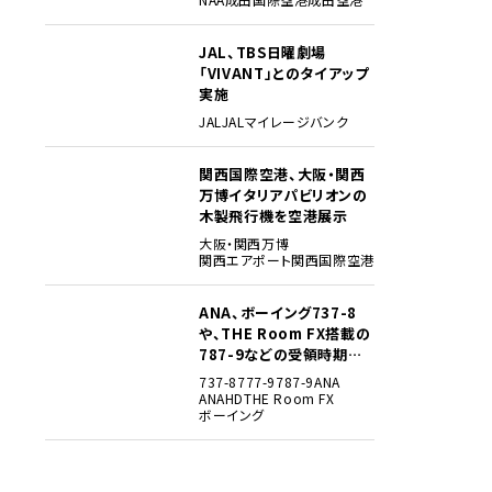
JAL、TBS日曜劇場
3
「VIVANT」とのタイアップ
実施
JAL
JALマイレージバンク
関西国際空港、大阪・関西
4
万博イタリアパビリオンの
木製飛行機を空港展示
大阪・関西万博
関西エアポート
関西国際空港
ANA、ボーイング737-8
5
や、THE Room FX搭載の
787-9などの受領時期見
込みを明らかに
737-8
777-9
787-9
ANA
ANAHD
THE Room FX
ボーイング