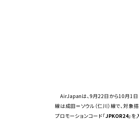
AirJapanは、9月22日から10
線は成田＝ソウル（仁川）線で、対象搭乗
プロモーションコード「
JPKOR24
」を