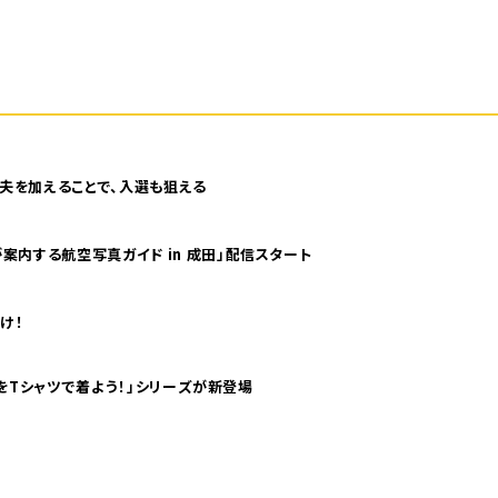
夫を加えることで、入選も狙える
案内する航空写真ガイド in 成田」配信スタート
け！
気分！ pTaに「 世界の空港をTシャツで着よう！」シリーズが新登場