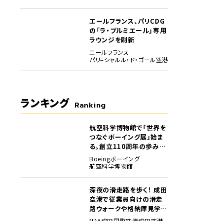
エールフランス、パリCDG
の「ラ・プルミエール」専用
ラウンジを刷新
エールフランス
パリ=シャルル・ド・ゴール空港
ランキング
Ranking
航空科学博物館で「世界を
1
つなぐボーイング展」始ま
る。創立110周年の歩みを
貴重な資料でたどる
Boeing
ボーイング
航空科学博物館
深夜の滑走路を歩く！ 成田
2
空港で従業員向けの滑走
路ウォークや格納庫見学イ
ベントを初開催
NAA
成田国際空港
成田空港