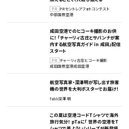
PR
PR
セントレア
フォトコンテスト
中部国際空港
成田空港でのヒコーキ撮影のお供
に！ 「チャーリィ古庄とサバンナが案
内する航空写真ガイド in 成田」配信
スタート
PR
チャーリィ古庄
ヒコーキ撮影
成田国際空港
成田空港
航空写真家・深澤明が写し出す旅客
機の世界を大判ポスターでお届け！
fabli
深澤 明
この夏は空港コードTシャツで海外
旅行気分！ pTaに「 世界の空港をT
シャツで着よう！」シリーズが新登場