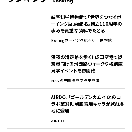
Ranking
1
航空科学博物館で「世界をつなぐボ
ーイング展」始まる。創立110周年の
歩みを貴重な資料でたどる
Boeing
ボーイング
航空科学博物館
2
深夜の滑走路を歩く！ 成田空港で従
業員向けの滑走路ウォークや格納庫
見学イベントを初開催
NAA
成田国際空港
成田空港
3
AIRDO、「ゴールデンカムイ」とのコ
ラボ第3弾。制服着用キャラが就航各
地に登場
AIRDO