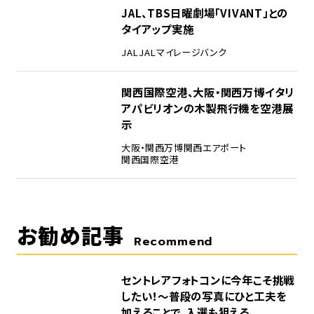
4
JAL、TBS日曜劇場「VIVANT」との
タイアップ実施
JAL
JALマイレージバンク
5
関西国際空港、大阪・関西万博イタリ
アパビリオンの木製飛行機を空港展
示
大阪・関西万博
関西エアポート
関西国際空港
お勧め記事
Recommend
セントレアフォトコンに今年こそ挑戦
したい！～普段の写真にひと工夫を
加えることで、入選も狙える