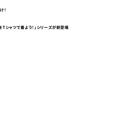
け！
気分！ pTaに「 世界の空港をTシャツで着よう！」シリーズが新登場