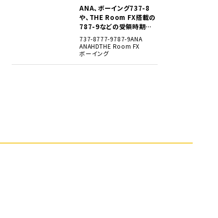
ANA、ボーイング737-8
5
や、THE Room FX搭載の
787-9などの受領時期見
込みを明らかに
737-8
777-9
787-9
ANA
ANAHD
THE Room FX
ボーイング