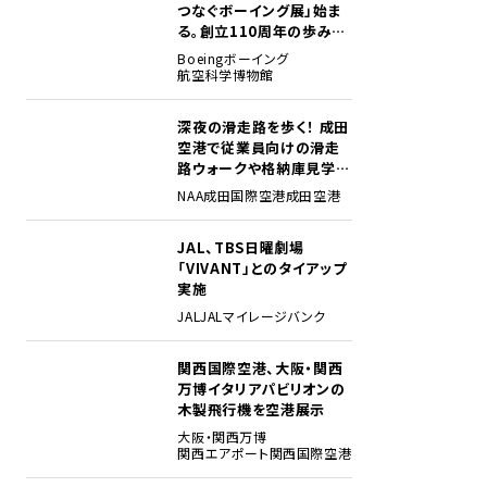
つなぐボーイング展」始ま
る。創立110周年の歩みを
貴重な資料でたどる
Boeing
ボーイング
航空科学博物館
深夜の滑走路を歩く！ 成田
2
空港で従業員向けの滑走
路ウォークや格納庫見学イ
ベントを初開催
NAA
成田国際空港
成田空港
JAL、TBS日曜劇場
3
「VIVANT」とのタイアップ
実施
JAL
JALマイレージバンク
関西国際空港、大阪・関西
4
万博イタリアパビリオンの
木製飛行機を空港展示
大阪・関西万博
関西エアポート
関西国際空港