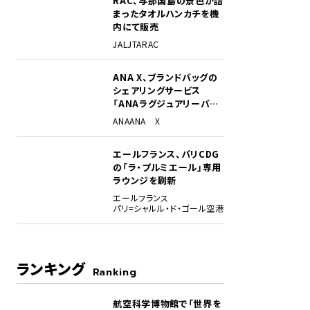
RAC、与那国島の景色が詰
まったタオルハンカチを機
内にて販売
JAL
JTA
RAC
ANA X、ブランドバッグの
シェアリングサービス
「ANAラグジュアリーバッ
グ」開始
ANA
ANA X
エールフランス、パリCDG
の「ラ・プルミエール」専用
ラウンジを刷新
エールフランス
パリ=シャルル・ド・ゴール空港
ランキング
Ranking
航空科学博物館で「世界を
1