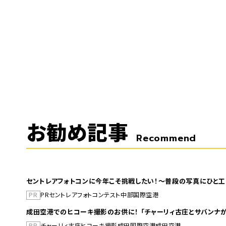
お勧め記事
Recommend
セントレアフォトコンに今年こそ挑戦したい！～普段の写真にひと工
PR
PR
セントレア
フォトコンテスト
中部国際空港
成田空港でのヒコーキ撮影のお供に！ 「チャーリィ古庄とサバンナが
PR
チャーリィ古庄
ヒコーキ撮影
成田国際空港
成田空港