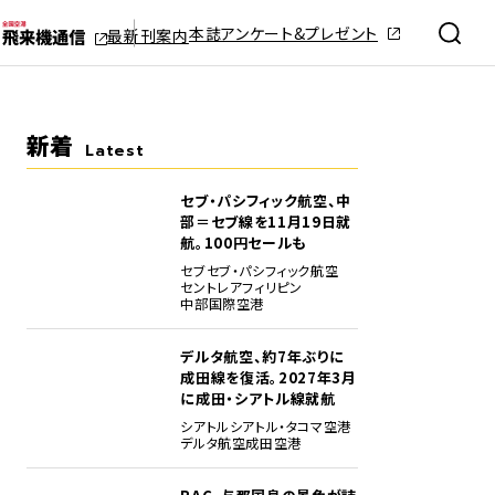
本誌アンケート&プレゼント
最新刊案内
新着
Latest
セブ・パシフィック航空、中
部＝セブ線を11月19日就
航。100円セールも
セブ
セブ・パシフィック航空
セントレア
フィリピン
中部国際空港
デルタ航空、約7年ぶりに
成田線を復活。2027年3月
に成田・シアトル線就航
シアトル
シアトル・タコマ空港
デルタ航空
成田空港