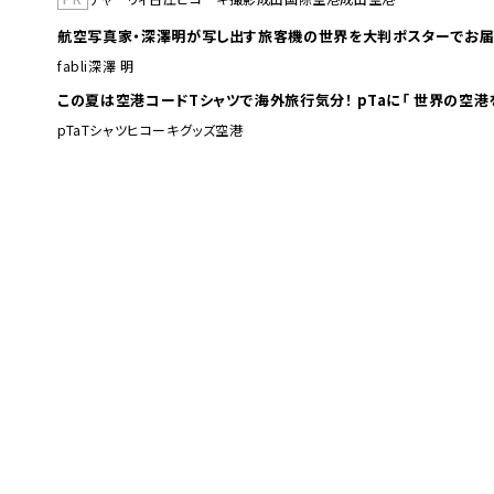
航空写真家・深澤明が写し出す旅客機の世界を大判ポスターでお届
fabli
深澤 明
この夏は空港コードTシャツで海外旅行
pTa
Tシャツ
ヒコーキグッズ
空港