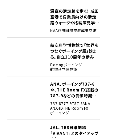
深夜の滑走路を歩く！ 成田
1
空港で従業員向けの滑走
路ウォークや格納庫見学イ
ベントを初開催
NAA
成田国際空港
成田空港
航空科学博物館で「世界を
2
つなぐボーイング展」始ま
る。創立110周年の歩みを
貴重な資料でたどる
Boeing
ボーイング
航空科学博物館
ANA、ボーイング737-8
3
や、THE Room FX搭載の
787-9などの受領時期見
込みを明らかに
737-8
777-9
787-9
ANA
ANAHD
THE Room FX
ボーイング
JAL、TBS日曜劇場
4
「VIVANT」とのタイアップ