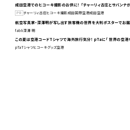
成田空港でのヒコーキ撮影のお供に！ 「チャーリィ古庄とサバンナが
PR
チャーリィ古庄
ヒコーキ撮影
成田国際空港
成田空港
航空写真家・深澤明が写し出す旅客機の世界を大判ポスターでお届
fabli
深澤 明
この夏は空港コードTシャツで海外旅行
pTa
Tシャツ
ヒコーキグッズ
空港