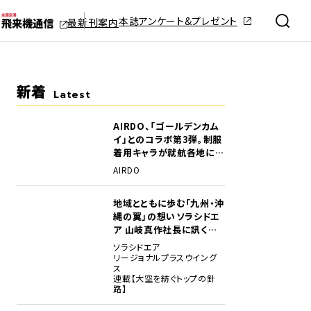
本誌アンケート&プレゼント
最新刊案内
新着
Latest
AIRDO、「ゴールデンカム
イ」とのコラボ第3弾。制服
着用キャラが就航各地に登
場
AIRDO
地域とともに歩む「九州・沖
縄の翼」の想い――ソラシドエ
ア 山岐真作社長に訊く就
任1年の手応え
ソラシドエア
リージョナルプラスウイング
ス
連載【大空を紡ぐトップの針
路】