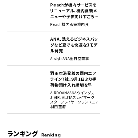
Peachが機内サービスを
リニューアル、機内食新メ
ニューや子供向けすごろく
など
Peach
機内販売
機内食
ANA、洗えるビジネスバッ
グなど夏でも快適な3モデ
ル発売
A-style
ANA
全日空商事
も就航時のものとは異なり、写真入りのメニューにリニューアルしていた。
羽田空港発着の国内エア
ライン7社、9月1日より手
荷物預け入れ締切を早期
化・厳格化。定時性確保に
AIRDO
ANA
ANAウイングス
向け
J-AIR
JAL
JTA
スカイマーク
スターフライヤー
ソラシドエア
羽田空港
ランキング
Ranking