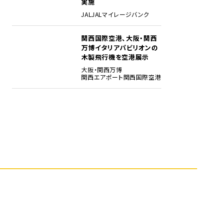
実施
JAL
JALマイレージバンク
関西国際空港、大阪・関西
5
万博イタリアパビリオンの
木製飛行機を空港展示
大阪・関西万博
関西エアポート
関西国際空港