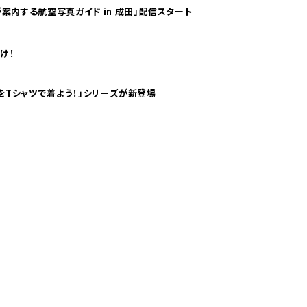
案内する航空写真ガイド in 成田」配信スタート
け！
気分！ pTaに「 世界の空港をTシャツで着よう！」シリーズが新登場