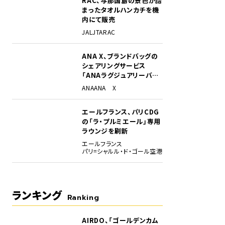
RAC、与那国島の景色が詰
まったタオルハンカチを機
内にて販売
JAL
JTA
RAC
ANA X、ブランドバッグの
シェアリングサービス
「ANAラグジュアリーバッ
グ」開始
ANA
ANA X
エールフランス、パリCDG
の「ラ・プルミエール」専用
ラウンジを刷新
エールフランス
パリ=シャルル・ド・ゴール空港
ランキング
Ranking
AIRDO、「ゴールデンカム
1