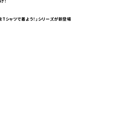
け！
気分！ pTaに「 世界の空港をTシャツで着よう！」シリーズが新登場