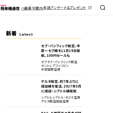
本誌アンケート&プレゼント
最新刊案内
新着
Latest
セブ・パシフィック航空、中
部＝セブ線を11月19日就
航。100円セールも
セブ
セブ・パシフィック航空
セントレア
フィリピン
中部国際空港
デルタ航空、約7年ぶりに
成田線を復活。2027年3月
に成田・シアトル線就航
シアトル
シアトル・タコマ空港
デルタ航空
成田空港