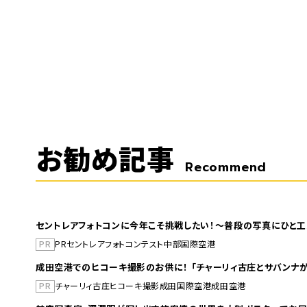
お勧め記事
Recommend
セントレアフォトコンに今年こそ挑戦したい！～普段の写真にひと工
PR
PR
セントレア
フォトコンテスト
中部国際空港
成田空港でのヒコーキ撮影のお供に！ 「チャーリィ古庄とサバンナが
PR
チャーリィ古庄
ヒコーキ撮影
成田国際空港
成田空港