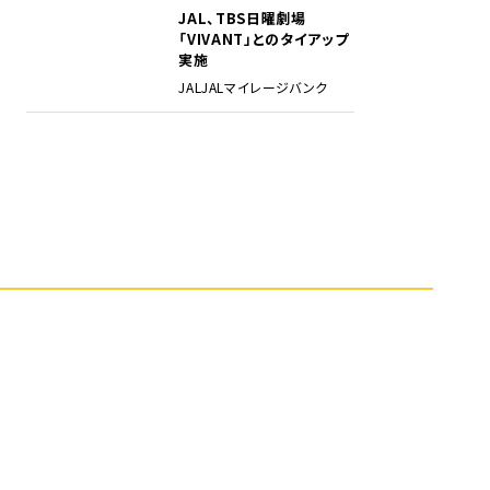
JAL、TBS日曜劇場
5
「VIVANT」とのタイアップ
実施
JAL
JALマイレージバンク