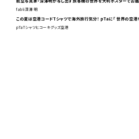
航空写真家・深澤明が写し出す旅客機の世界を大判ポスターでお届
fabli
深澤 明
この夏は空港コードTシャツで海外旅行
pTa
Tシャツ
ヒコーキグッズ
空港