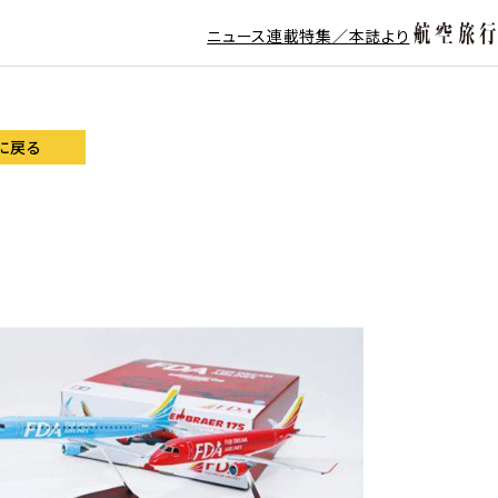
ニュース
連載
特集／本誌より
に戻る