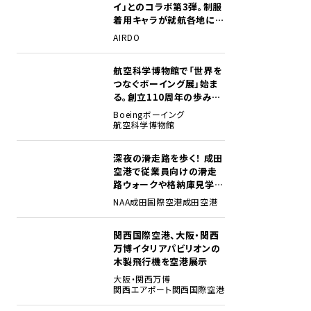
イ」とのコラボ第3弾。制服
着用キャラが就航各地に登
場
AIRDO
航空科学博物館で「世界を
2
つなぐボーイング展」始ま
る。創立110周年の歩みを
貴重な資料でたどる
Boeing
ボーイング
航空科学博物館
深夜の滑走路を歩く！ 成田
3
空港で従業員向けの滑走
路ウォークや格納庫見学イ
ベントを初開催
NAA
成田国際空港
成田空港
関西国際空港、大阪・関西
4
万博イタリアパビリオンの
木製飛行機を空港展示
大阪・関西万博
関西エアポート
関西国際空港