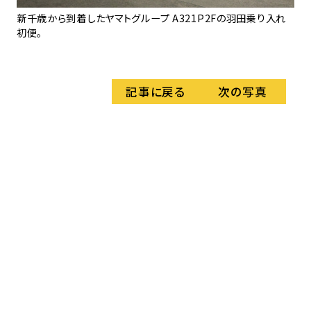
新千歳から到着したヤマトグループ A321P2Fの羽田乗り入れ
新
初便。
ス
記事に戻る
次の写真