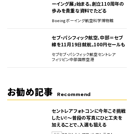
ーイング展」始まる。創立110周年の
歩みを貴重な資料でたどる
Boeing
ボーイング
航空科学博物館
5
セブ・パシフィック航空、中部＝セブ
線を11月19日就航。100円セールも
セブ
セブ・パシフィック航空
セントレア
フィリピン
中部国際空港
お勧め記事
Recommend
セントレアフォトコンに今年こそ挑戦
したい！～普段の写真にひと工夫を
加えることで、入選も狙える