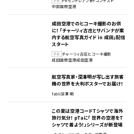
PR
PR
セントレア
フォトコンテスト
中部国際空港
成田空港でのヒコーキ撮影のお供
に！ 「チャーリィ古庄とサバンナが案
内する航空写真ガイド in 成田」配信
スタート
PR
チャーリィ古庄
ヒコーキ撮影
成田国際空港
成田空港
航空写真家・深澤明が写し出す旅客
機の世界を大判ポスターでお届け！
fabli
深澤 明
この夏は空港コードTシャツで海外
旅行気分！ pTaに「 世界の空港をT
シャツで着よう！」シリーズが新登場