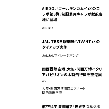
1
AIRDO、「ゴールデンカムイ」とのコ
ラボ第3弾。制服着用キャラが就航各
地に登場
AIRDO
2
JAL、TBS日曜劇場「VIVANT」との
タイアップ実施
JAL
JALマイレージバンク
3
関西国際空港、大阪・関西万博イタリ
アパビリオンの木製飛行機を空港展
示
大阪・関西万博
関西エアポート
関西国際空港
4
航空科学博物館で「世界をつなぐボ