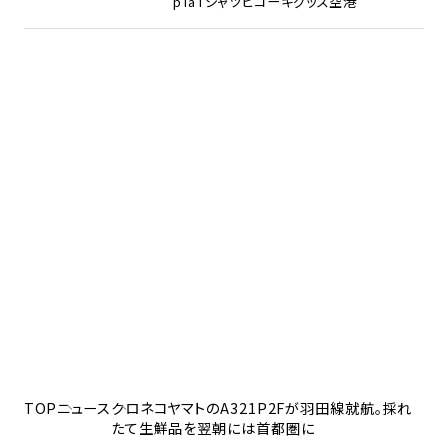
pTa
Tシャツ
ヒコーキグッズ
空港
TOP
ニュース
クロネコヤマトのA321P2Fが羽田線就航。採れ
たて生鮮品を翌朝には首都圏に