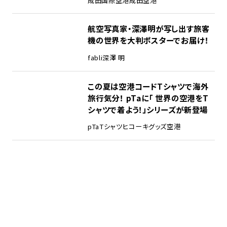
成田国際空港
成田空港
航空写真家・深澤明が写し出す旅客
機の世界を大判ポスターでお届け！
fabli
深澤 明
この夏は空港コードTシャツで海外
旅行気分！ pTaに「 世界の空港をT
シャツで着よう！」シリーズが新登場
pTa
Tシャツ
ヒコーキグッズ
空港