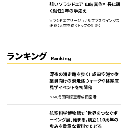
想い――ソラシドエア 山岐真作社長に訊
く就任1年の手応え
ソラシドエア
リージョナルプラスウイングス
連載【大空を紡ぐトップの針路】
ランキング
Ranking
1
深夜の滑走路を歩く！ 成田空港で従
業員向けの滑走路ウォークや格納庫
見学イベントを初開催
NAA
成田国際空港
成田空港
2
航空科学博物館で「世界をつなぐボ
ーイング展」始まる。創立110周年の
歩みを貴重な資料でたどる