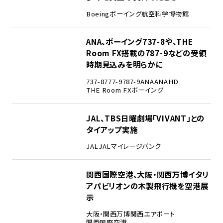
Boeing
ボーイング
航空科学博物館
3
ANA、ボーイング737-8や、THE
Room FX搭載の787-9などの受領
時期見込みを明らかに
737-8
777-9
787-9
ANA
ANAHD
THE Room FX
ボーイング
4
JAL、TBS日曜劇場「VIVANT」との
タイアップ実施
JAL
JALマイレージバンク
5
関西国際空港、大阪・関西万博イタリ
アパビリオンの木製飛行機を空港展
示
大阪・関西万博
関西エアポート
関西国際空港