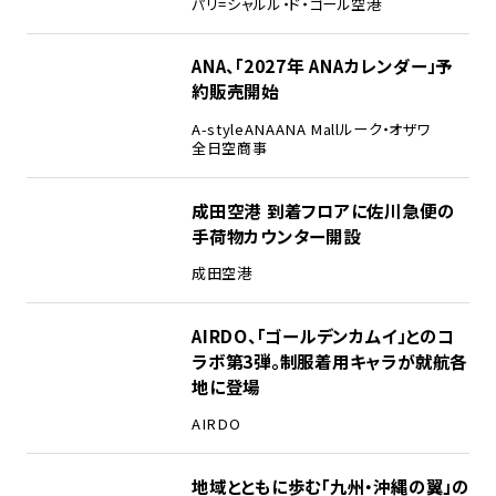
パリ=シャルル・ド・ゴール空港
ANA、「2027年 ANAカレンダー」予
約販売開始
A-style
ANA
ANA Mall
ルーク・オザワ
全日空商事
成田空港 到着フロアに佐川急便の
手荷物カウンター開設
成田空港
AIRDO、「ゴールデンカムイ」とのコ
ラボ第3弾。制服着用キャラが就航各
地に登場
AIRDO
地域とともに歩む「九州・沖縄の翼」の