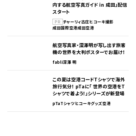
内する航空写真ガイド in 成田」配信
スタート
PR
チャーリィ古庄
ヒコーキ撮影
成田国際空港
成田空港
航空写真家・深澤明が写し出す旅客
機の世界を大判ポスターでお届け！
fabli
深澤 明
この夏は空港コードTシャツで海外
旅行気分！ pTaに「 世界の空港をT
シャツで着よう！」シリーズが新登場
pTa
Tシャツ
ヒコーキグッズ
空港