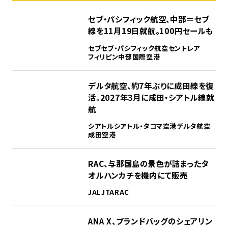
セブ・パシフィック航空、中部＝セブ
線を11月19日就航。100円セールも
セブ
セブ・パシフィック航空
セントレア
フィリピン
中部国際空港
デルタ航空、約7年ぶりに成田線を復
活。2027年3月に成田・シアトル線就
航
シアトル
シアトル・タコマ空港
デルタ航空
成田空港
RAC、与那国島の景色が詰まったタ
オルハンカチを機内にて販売
JAL
JTA
RAC
ANA X、ブランドバッグのシェアリン