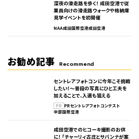
5
深夜の滑走路を歩く！ 成田空港で従
業員向けの滑走路ウォークや格納庫
見学イベントを初開催
NAA
成田国際空港
成田空港
お勧め記事
Recommend
セントレアフォトコンに今年こそ挑戦
したい！～普段の写真にひと工夫を
加えることで、入選も狙える
PR
PR
セントレア
フォトコンテスト
中部国際空港
成田空港でのヒコーキ撮影のお供
に！ 「チャーリィ古庄とサバンナが案