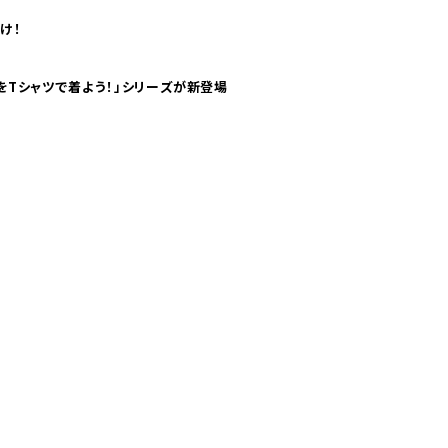
け！
気分！ pTaに「 世界の空港をTシャツで着よう！」シリーズが新登場