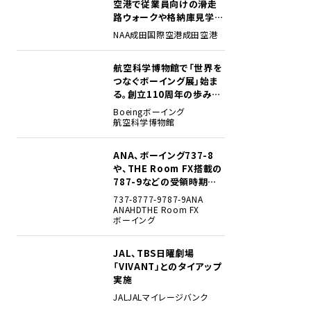
空港で従業員向けの滑走
路ウォークや格納庫見学イ
ベントを初開催
NAA
成田国際空港
成田空港
航空科学博物館で「世界を
2
つなぐボーイング展」始ま
る。創立110周年の歩みを
貴重な資料でたどる
Boeing
ボーイング
航空科学博物館
ANA、ボーイング737-8
3
や、THE Room FX搭載の
787-9などの受領時期見
込みを明らかに
737-8
777-9
787-9
ANA
ANAHD
THE Room FX
ボーイング
JAL、TBS日曜劇場
4
「VIVANT」とのタイアップ
実施
JAL
JALマイレージバンク