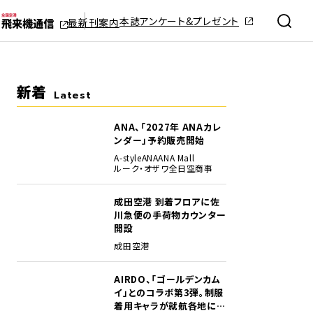
本誌アンケート&プレゼント
最新刊案内
新着
Latest
ANA、「2027年 ANAカレ
ンダー」予約販売開始
A-style
ANA
ANA Mall
ルーク・オザワ
全日空商事
成田空港 到着フロアに佐
川急便の手荷物カウンター
開設
成田空港
AIRDO、「ゴールデンカム
イ」とのコラボ第3弾。制服
着用キャラが就航各地に登