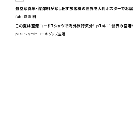
航空写真家・深澤明が写し出す旅客機の世界を大判ポスターでお届
fabli
深澤 明
この夏は空港コードTシャツで海外旅行
pTa
Tシャツ
ヒコーキグッズ
空港