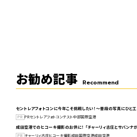
お勧め記事
Recommend
セントレアフォトコンに今年こそ挑戦したい！～普段の写真にひと工
PR
PR
セントレア
フォトコンテスト
中部国際空港
成田空港でのヒコーキ撮影のお供に！ 「チャーリィ古庄とサバンナが
PR
チャーリィ古庄
ヒコーキ撮影
成田国際空港
成田空港