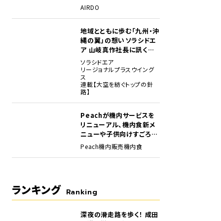
場
AIRDO
地域とともに歩む「九州・沖
縄の翼」の想い――ソラシドエ
ア 山岐真作社長に訊く就
任1年の手応え
ソラシドエア
リージョナルプラスウイング
ス
連載【大空を紡ぐトップの針
路】
Peachが機内サービスを
乗務する岡田哲也さん。趣味は旅行＆チャレンジすること。
リニューアル、機内食新メ
ニューや子供向けすごろく
など
Peach
機内販売
機内食
ランキング
Ranking
深夜の滑走路を歩く！ 成田
1