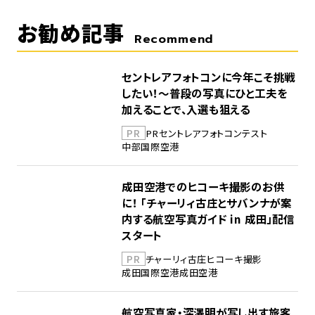
お勧め記事
Recommend
セントレアフォトコンに今年こそ挑戦
したい！～普段の写真にひと工夫を
加えることで、入選も狙える
PR
PR
セントレア
フォトコンテスト
中部国際空港
成田空港でのヒコーキ撮影のお供
に！ 「チャーリィ古庄とサバンナが案
内する航空写真ガイド in 成田」配信
スタート
PR
チャーリィ古庄
ヒコーキ撮影
成田国際空港
成田空港
航空写真家・深澤明が写し出す旅客