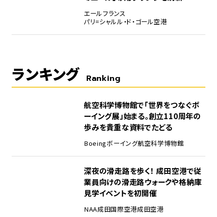
エールフランス
パリ=シャルル・ド・ゴール空港
ランキング
Ranking
1
航空科学博物館で「世界をつなぐボ
ーイング展」始まる。創立110周年の
歩みを貴重な資料でたどる
Boeing
ボーイング
航空科学博物館
2
深夜の滑走路を歩く！ 成田空港で従
業員向けの滑走路ウォークや格納庫
見学イベントを初開催
NAA
成田国際空港
成田空港