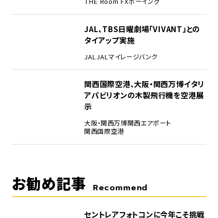
THE Room FX
ボーイング
4
JAL、TBS日曜劇場「VIVANT」との
タイアップ実施
JAL
JALマイレージバンク
5
関西国際空港、大阪・関西万博イタリ
アパビリオンの木製飛行機を空港展
示
大阪・関西万博
関西エアポート
関西国際空港
お勧め記事
Recommend
セントレアフォトコンに今年こそ挑戦