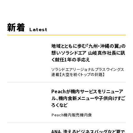
新着
Latest
地域とともに歩む「九州・沖縄の翼」の
想い――ソラシドエア 山岐真作社長に訊
く就任1年の手応え
ソラシドエア
リージョナルプラスウイングス
連載【大空を紡ぐトップの針路】
Peachが機内サービスをリニューア
ル、機内食新メニューや子供向けすご
ろくなど
Peach
機内販売
機内食
ANA、洗えるビジネスバッグなど夏で