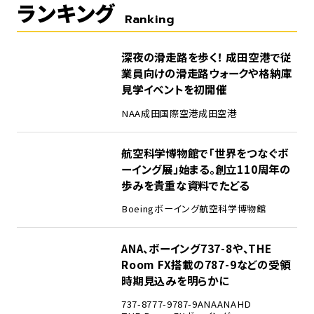
ランキング
Ranking
1
深夜の滑走路を歩く！ 成田空港で従
業員向けの滑走路ウォークや格納庫
見学イベントを初開催
NAA
成田国際空港
成田空港
2
航空科学博物館で「世界をつなぐボ
ーイング展」始まる。創立110周年の
歩みを貴重な資料でたどる
Boeing
ボーイング
航空科学博物館
3
ANA、ボーイング737-8や、THE
Room FX搭載の787-9などの受領
時期見込みを明らかに
737-8
777-9
787-9
ANA
ANAHD