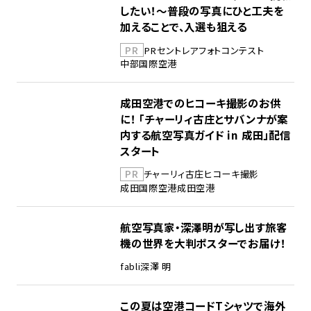
したい！～普段の写真にひと工夫を
加えることで、入選も狙える
PR
PR
セントレア
フォトコンテスト
中部国際空港
成田空港でのヒコーキ撮影のお供
に！ 「チャーリィ古庄とサバンナが案
内する航空写真ガイド in 成田」配信
スタート
PR
チャーリィ古庄
ヒコーキ撮影
成田国際空港
成田空港
航空写真家・深澤明が写し出す旅客
機の世界を大判ポスターでお届け！
fabli
深澤 明
この夏は空港コードTシャツで海外