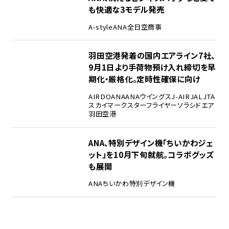
も快適な3モデル発売
A-style
ANA
全日空商事
羽田空港発着の国内エアライン7社、
9月1日より手荷物預け入れ締切を早
期化・厳格化。定時性確保に向け
AIRDO
ANA
ANAウイングス
J-AIR
JAL
JTA
スカイマーク
スターフライヤー
ソラシドエア
羽田空港
ANA、特別デザイン機「ちいかわジェ
ット」を10月下旬就航。コラボグッズ
も展開
ANA
ちいかわ
特別デザイン機