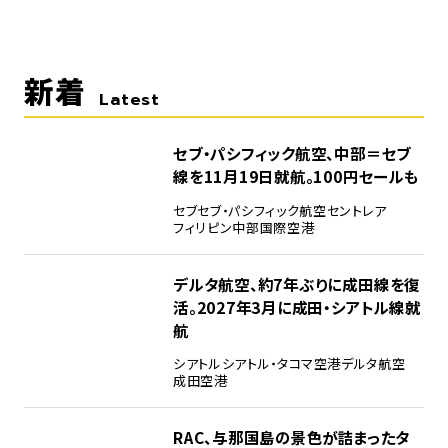
新着
Latest
セブ・パシフィック航空、中部＝セブ
線を11月19日就航。100円セールも
セブ
セブ・パシフィック航空
セントレア
フィリピン
中部国際空港
デルタ航空、約7年ぶりに成田線を復
活。2027年3月に成田・シアトル線就
航
シアトル
シアトル・タコマ空港
デルタ航空
成田空港
RAC、与那国島の景色が詰まったタ