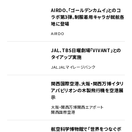
1
AIRDO、「ゴールデンカムイ」とのコ
ラボ第3弾。制服着用キャラが就航各
地に登場
AIRDO
2
JAL、TBS日曜劇場「VIVANT」との
タイアップ実施
JAL
JALマイレージバンク
3
関西国際空港、大阪・関西万博イタリ
アパビリオンの木製飛行機を空港展
示
大阪・関西万博
関西エアポート
関西国際空港
4
航空科学博物館で「世界をつなぐボ