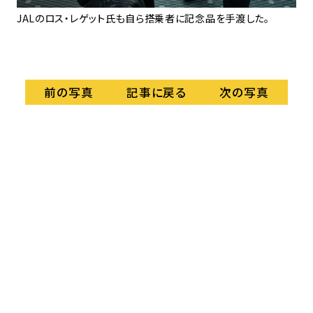
JALのロス・レゲット氏も自ら搭乗者に記念品を手渡した。
関
記事に戻る
前の写真
次の写真