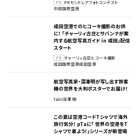
PR
PR
セントレア
フォトコンテスト
中部国際空港
成田空港でのヒコーキ撮影のお供
に！ 「チャーリィ古庄とサバンナが案
内する航空写真ガイド in 成田」配信
スタート
PR
チャーリィ古庄
ヒコーキ撮影
成田国際空港
成田空港
航空写真家・深澤明が写し出す旅客
機の世界を大判ポスターでお届け！
fabli
深澤 明
この夏は空港コードTシャツで海外
旅行気分！ pTaに「 世界の空港をT
シャツで着よう！」シリーズが新登場