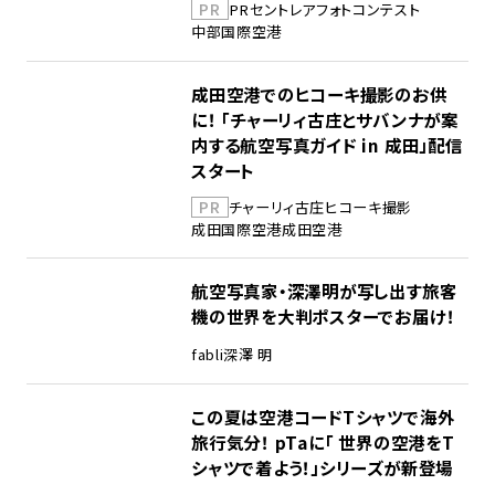
PR
PR
セントレア
フォトコンテスト
中部国際空港
成田空港でのヒコーキ撮影のお供
に！ 「チャーリィ古庄とサバンナが案
内する航空写真ガイド in 成田」配信
スタート
PR
チャーリィ古庄
ヒコーキ撮影
成田国際空港
成田空港
航空写真家・深澤明が写し出す旅客
機の世界を大判ポスターでお届け！
fabli
深澤 明
この夏は空港コードTシャツで海外
旅行気分！ pTaに「 世界の空港をT
シャツで着よう！」シリーズが新登場